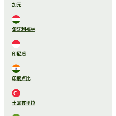
加元
匈牙利福林
印尼盾
印度卢比
土耳其里拉