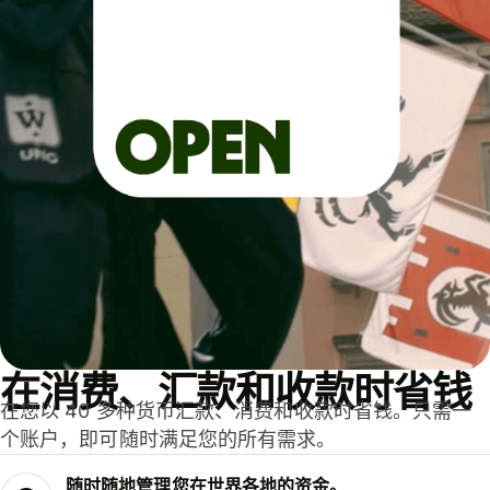
在消费、汇款和收款时省钱
在您以 40 多种货币汇款、消费和收款时省钱。只需一
个账户，即可随时满足您的所有需求。
随时随地管理您在世界各地的资金。