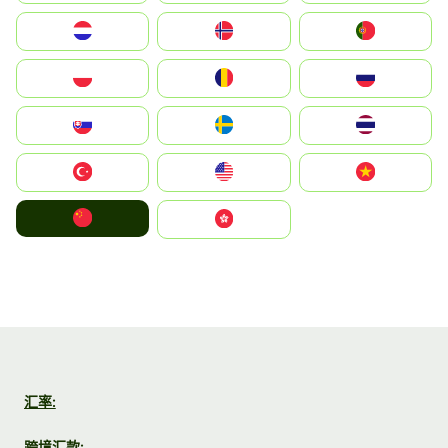
Nederland
Norge
Portugal
Polska
România
Россия
Slovensko
Ruoŧŧa
ไทย
Türkiye
United States
Vietnam
中国
中國香港特別行政區
汇率:
跨境汇款: