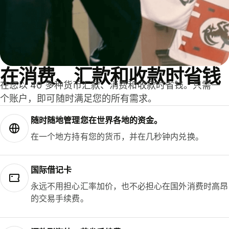
在消费、汇款和收款时省钱
在您以 40 多种货币汇款、消费和收款时省钱。只需一
个账户，即可随时满足您的所有需求。
随时随地管理您在世界各地的资金。
在一个地方持有您的货币，并在几秒钟内兑换。
国际借记卡
永远不用担心汇率加价，也不必担心在国外消费时高昂
的交易手续费。