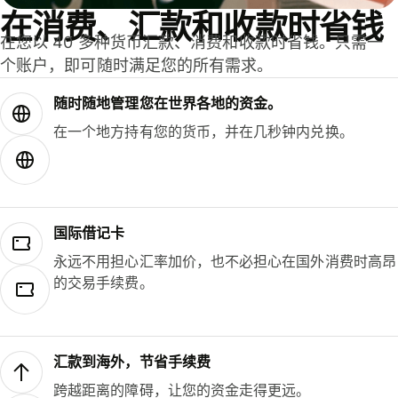
在消费、汇款和收款时省钱
在您以 40 多种货币汇款、消费和收款时省钱。只需一
个账户，即可随时满足您的所有需求。
随时随地管理您在世界各地的资金。
在一个地方持有您的货币，并在几秒钟内兑换。
国际借记卡
永远不用担心汇率加价，也不必担心在国外消费时高昂
的交易手续费。
汇款到海外，节省手续费
跨越距离的障碍，让您的资金走得更远。