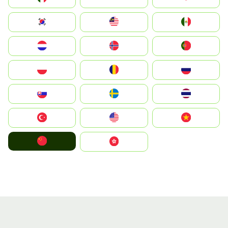
South Korea
Malay
Mexico
Nederland
Norge
Portugal
Polska
România
Россия
Slovensko
Ruoŧŧa
ไทย
Türkiye
United States
Vietnam
中国
中國香港特別行政區