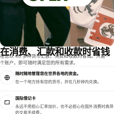
在消费、汇款和收款时省钱
在您以 40 多种货币汇款、消费和收款时省钱。只需一
个账户，即可随时满足您的所有需求。
随时随地管理您在世界各地的资金。
在一个地方持有您的货币，并在几秒钟内兑换。
国际借记卡
永远不用担心汇率加价，也不必担心在国外消费时高昂
的交易手续费。