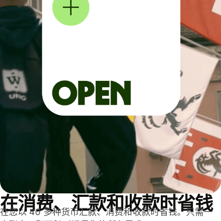
在消费、汇款和收款时省钱
在您以 40 多种货币汇款、消费和收款时省钱。只需一