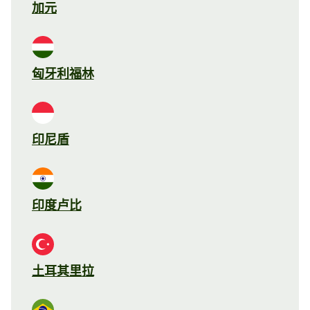
加元
匈牙利福林
印尼盾
印度卢比
土耳其里拉