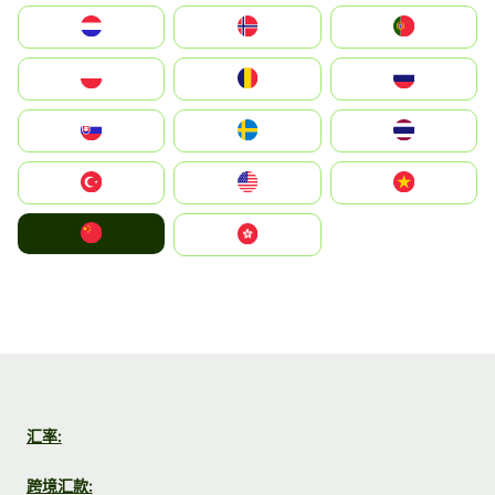
Nederland
Norge
Portugal
Polska
România
Россия
Slovensko
Ruoŧŧa
ไทย
Türkiye
United States
Vietnam
中国
中國香港特別行政區
汇率:
跨境汇款: