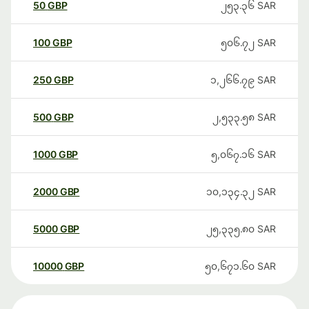
50
GBP
၂၅၃.၃၆
SAR
100
GBP
၅၀၆.၇၂
SAR
250
GBP
၁,၂၆၆.၇၉
SAR
500
GBP
၂,၅၃၃.၅၈
SAR
1000
GBP
၅,၀၆၇.၁၆
SAR
2000
GBP
၁၀,၁၃၄.၃၂
SAR
5000
GBP
၂၅,၃၃၅.၈၀
SAR
10000
GBP
၅၀,၆၇၁.၆၀
SAR