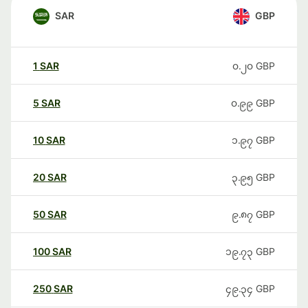
SAR
GBP
1
SAR
၀.၂၀
GBP
5
SAR
၀.၉၉
GBP
10
SAR
၁.၉၇
GBP
20
SAR
၃.၉၅
GBP
50
SAR
၉.၈၇
GBP
100
SAR
၁၉.၇၃
GBP
250
SAR
၄၉.၃၄
GBP