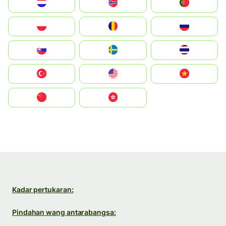
Nederland
Norge
Portugal
Polska
România
Россия
Slovensko
Ruoŧŧa
ไทย
Türkiye
United States
Vietnam
中国
中國香港特別行政區
Kadar pertukaran:
Pindahan wang antarabangsa: