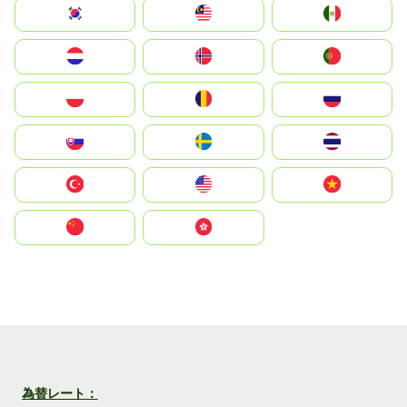
South Korea
Malay
Mexico
Nederland
Norge
Portugal
Polska
România
Россия
Slovensko
Ruoŧŧa
ไทย
Türkiye
United States
Vietnam
中国
中國香港特別行政區
為替レート：