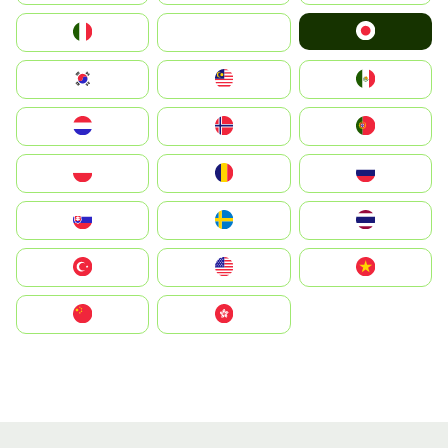
Japan
Italia
JA
South Korea
Malay
Mexico
Nederland
Norge
Portugal
Polska
România
Россия
Slovensko
Ruoŧŧa
ไทย
Türkiye
United States
Vietnam
中国
中國香港特別行政區