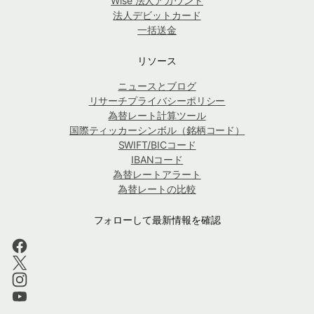
Wise 法人アカウント
法人デビットカード
一括送金
リソース
ニュースとブログ
リサーチプライバシーポリシー
為替レート計算ツール
国際ティッカーシンボル（銘柄コード）
SWIFT/BICコード
IBANコード
為替レートアラート
為替レートの比較
フォローして最新情報を確認