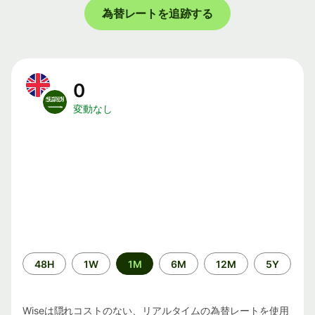
為替レートを追跡する
0
変動なし
期
48H
1W
1M
6M
12M
5Y
間
Wiseは隠れコストのない、リアルタイムの為替レートを使用