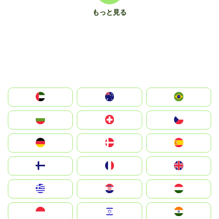
もっと見る
الإمارات العربية المتحدة
Australia
Brazil
България
Switzerland
Czechia
Deutschland
Denmark
España
Suomi
France
United Kingdom
Greece
Hrvatska
Magyarország
Indonesia
Israel
India