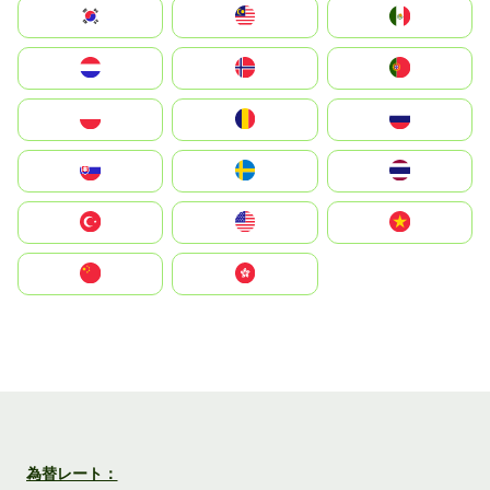
South Korea
Malay
Mexico
Nederland
Norge
Portugal
Polska
România
Россия
Slovensko
Ruoŧŧa
ไทย
Türkiye
United States
Vietnam
中国
中國香港特別行政區
為替レート：