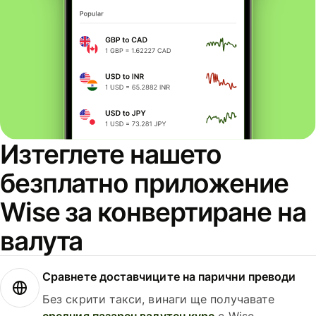
Изтеглете нашето
безплатно приложение
Wise за конвертиране на
валута
Сравнете доставчиците на парични преводи
Без скрити такси, винаги ще получавате
средния пазарен валутен курс
с Wise.