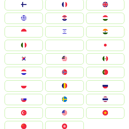
Suomi
France
United Kingdom
Greece
Hrvatska
Magyarország
Indonesia
Israel
India
Italia
JA
Japan
South Korea
Malay
Mexico
Nederland
Norge
Portugal
Polska
România
Россия
Slovensko
Ruoŧŧa
ไทย
Türkiye
United States
Vietnam
中国
中國香港特別行政區