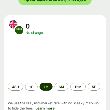
0
No change
Time
48Ч
1С
1М
6М
12М
5Г
period
We use the real, mid-market rate with no sneaky mark-up
to hide the fees.
Learn more