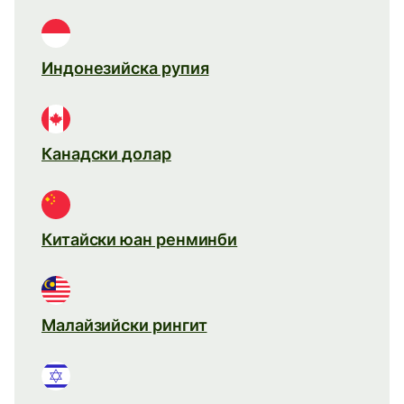
Индонезийска рупия
Канадски долар
Китайски юан ренминби
Малайзийски рингит