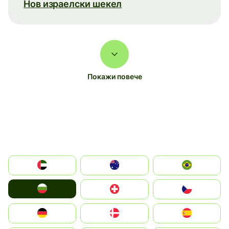
Нов израелски шекел
Покажи повече
الإمارات العربية المتحدة
Australia
Brazil
България
Switzerland
Czechia
Deutschland
Denmark
España