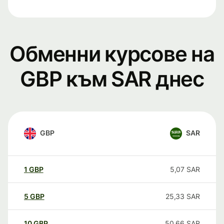
Обменни курсове на
GBP към SAR днес
GBP
SAR
1
GBP
5,07
SAR
5
GBP
25,33
SAR
10
GBP
50,66
SAR