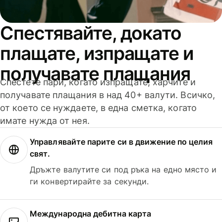
Спестявайте, докато
плащате, изпращате и
получавате плащания
Спестете пари, когато изпращате, харчите и
получавате плащания в над 40+ валути. Всичко,
от което се нуждаете, в една сметка, когато
имате нужда от нея.
Управлявайте парите си в движение по целия
свят.
Дръжте валутите си под ръка на едно място и
ги конвертирайте за секунди.
Международна дебитна карта