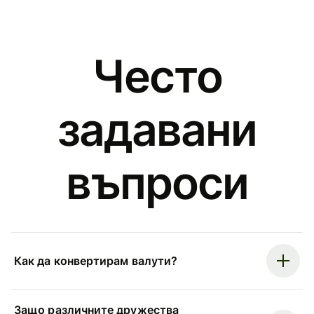
Често
задавани
въпроси
Как да конвертирам валути?
Защо различните дружества