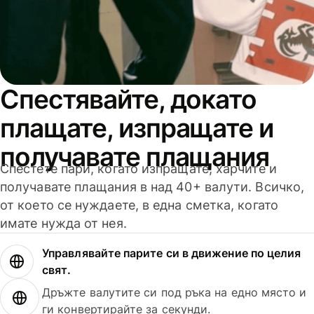
Спестявайте, докато
плащате, изпращате и
получавате плащания
Спестете пари, когато изпращате, харчите и
получавате плащания в над 40+ валути. Всичко,
от което се нуждаете, в една сметка, когато
имате нужда от нея.
Управлявайте парите си в движение по целия
свят.
Дръжте валутите си под ръка на едно място и
ги конвертирайте за секунди.