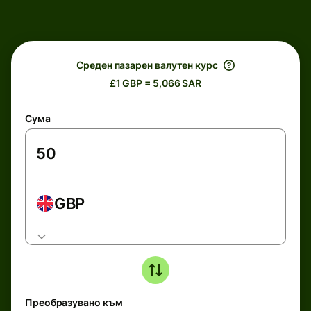
Среден пазарен валутен курс
£1 GBP = 5,066 SAR
Сума
GBP
Преобразувано към