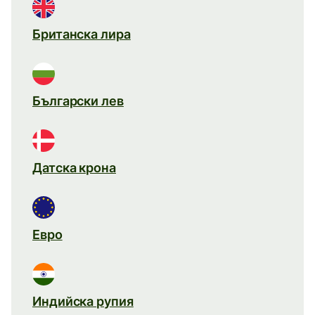
Британска лира
Български лев
Датска крона
Евро
Индийска рупия