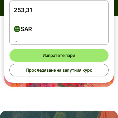
SAR
Изпратете пари
Проследяване на валутния курс