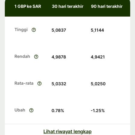
1 GBP ke SAR
30 hari terakhir
90 hari terakhir
Tinggi
5,0837
5,1144
Rendah
4,9878
4,9421
Rata-rata
5,0332
5,0250
Ubah
0.78
%
-1.25
%
Lihat riwayat lengkap