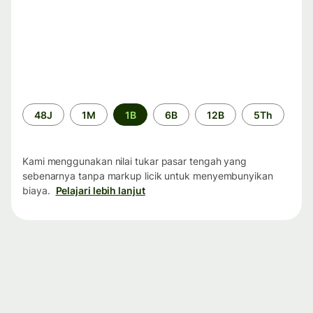
Periode
48J
1M
1B
6B
12B
5Th
waktu
Kami menggunakan nilai tukar pasar tengah yang
sebenarnya tanpa markup licik untuk menyembunyikan
biaya.
Pelajari lebih lanjut