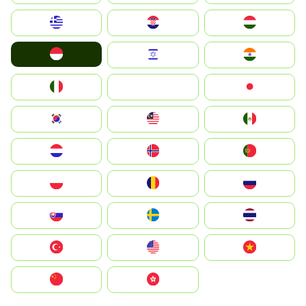
Greece
Hrvatska
Magyarország
Indonesia
Israel
India
Italia
JA
Japan
South Korea
Malay
Mexico
Nederland
Norge
Portugal
Polska
România
Россия
Slovensko
Ruoŧŧa
ไทย
Türkiye
United States
Vietnam
中国
中國香港特別行政區