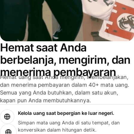
Hemat saat Anda
berbelanja, mengirim, dan
menerima pembayaran
Hemat uang saat Anda mengirim, membelanjakan,
dan menerima pembayaran dalam 40+ mata uang.
Semua yang Anda butuhkan, dalam satu akun,
kapan pun Anda membutuhkannya.
Kelola uang saat bepergian ke luar negeri.
Simpan mata uang Anda di satu tempat, dan
konversikan dalam hitungan detik.