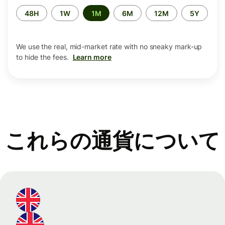
Time
48H
1W
1M
6M
12M
5Y
period
We use the real, mid-market rate with no sneaky mark-up
to hide the fees.
Learn more
これらの通貨について