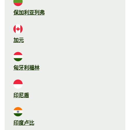
保加利亚列弗
加元
匈牙利福林
印尼盾
印度卢比