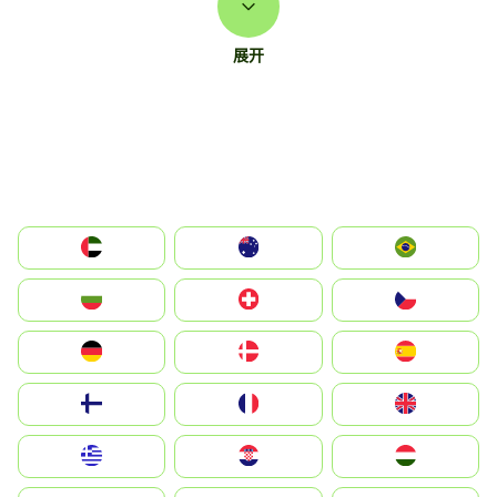
展开
الإمارات العربية المتحدة
Australia
Brazil
България
Switzerland
Czechia
Deutschland
Denmark
España
Suomi
France
United Kingdom
Greece
Hrvatska
Magyarország