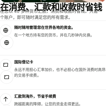
在消费、汇款和收款时省钱
在您以 40 多种货币汇款、消费和收款时省钱。只需一
个账户，即可随时满足您的所有需求。
随时随地管理您在世界各地的资金。
在一个地方持有您的货币，并在几秒钟内兑换。
国际借记卡
永远不用担心汇率加价，也不必担心在国外消费时高昂
的交易手续费。
汇款到海外，节省手续费
跨越距离的障碍，让您的资金走得更远。