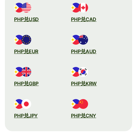
PHP兑USD
PHP兑CAD
PHP兑EUR
PHP兑AUD
PHP兑GBP
PHP兑KRW
PHP兑JPY
PHP兑CNY