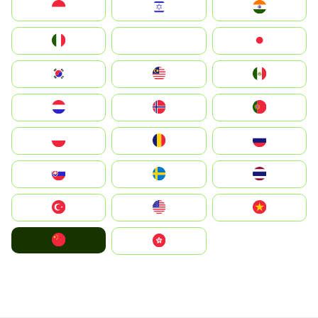
Indonesia
Israel
India
Italia
JA
Japan
South Korea
Malay
Mexico
Nederland
Norge
Portugal
Polska
România
Россия
Slovensko
Ruoŧŧa
ไทย
Türkiye
United States
Vietnam
中国
中國香港特別行政區