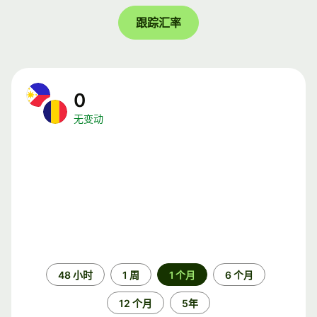
跟踪汇率
0
无变动
时
48 小时
1 周
1 个月
6 个月
间
段
12 个月
5年