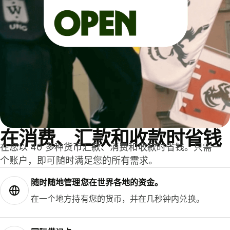
在消费、汇款和收款时省钱
在您以 40 多种货币汇款、消费和收款时省钱。只需一
个账户，即可随时满足您的所有需求。
随时随地管理您在世界各地的资金。
在一个地方持有您的货币，并在几秒钟内兑换。