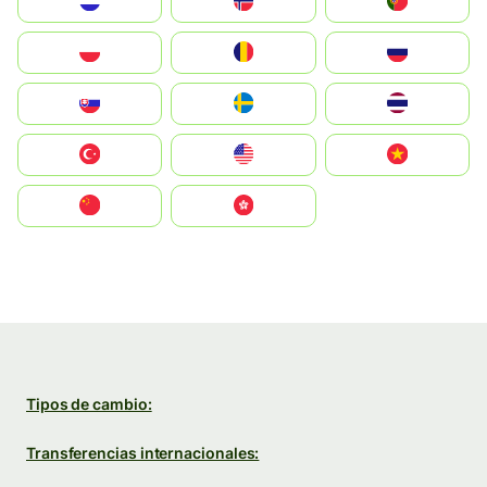
Nederland
Norge
Portugal
Polska
România
Россия
Slovensko
Ruoŧŧa
ไทย
Türkiye
United States
Vietnam
中国
中國香港特別行政區
Tipos de cambio:
Transferencias internacionales: