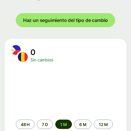
Haz un seguimiento del tipo de cambio
0
Sin cambios
Periodo
48 H
7 D
1 M
6 M
12 M
de