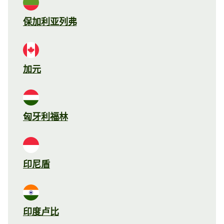
保加利亚列弗
加元
匈牙利福林
印尼盾
印度卢比