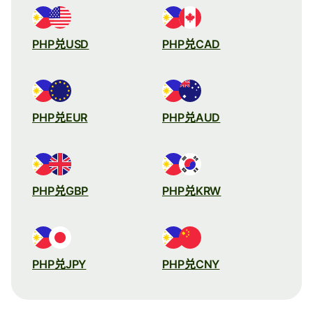
PHP兑USD
PHP兑CAD
PHP兑EUR
PHP兑AUD
PHP兑GBP
PHP兑KRW
PHP兑JPY
PHP兑CNY