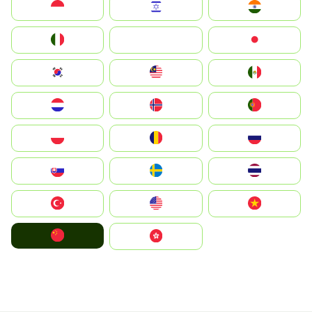
Indonesia
Israel
India
Italia
JA
Japan
South Korea
Malay
Mexico
Nederland
Norge
Portugal
Polska
România
Россия
Slovensko
Ruoŧŧa
ไทย
Türkiye
United States
Vietnam
中国
中國香港特別行政區