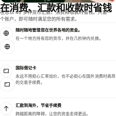
在消费、汇款和收款时省钱
在您以 40 多种货币汇款、消费和收款时省钱。只需一
个账户，即可随时满足您的所有需求。
随时随地管理您在世界各地的资金。
在一个地方持有您的货币，并在几秒钟内兑换。
国际借记卡
永远不用担心汇率加价，也不必担心在国外消费时高昂
的交易手续费。
汇款到海外，节省手续费
跨越距离的障碍，让您的资金走得更远。