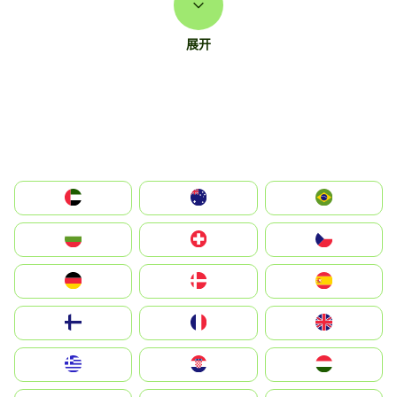
展开
الإمارات العربية المتحدة
Australia
Brazil
България
Switzerland
Czechia
Deutschland
Denmark
España
Suomi
France
United Kingdom
Greece
Hrvatska
Magyarország