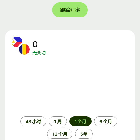
跟踪汇率
0
无变动
时
48 小时
1 周
1 个月
6 个月
间
段
12 个月
5年