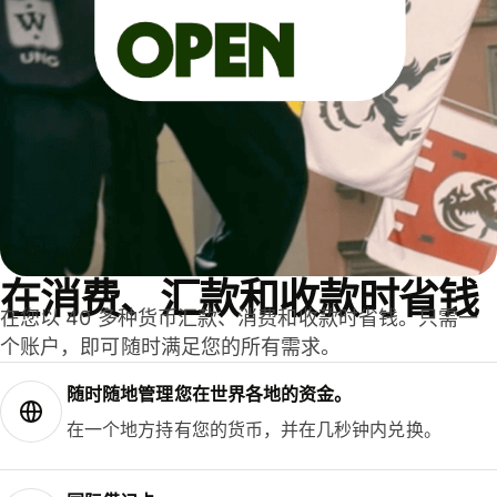
在消费、汇款和收款时省钱
在您以 40 多种货币汇款、消费和收款时省钱。只需一
个账户，即可随时满足您的所有需求。
随时随地管理您在世界各地的资金。
在一个地方持有您的货币，并在几秒钟内兑换。