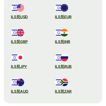
ILS兑USD
ILS兑EUR
ILS兑GBP
ILS兑INR
ILS兑JPY
ILS兑RUB
ILS兑AUD
ILS兑ZAR