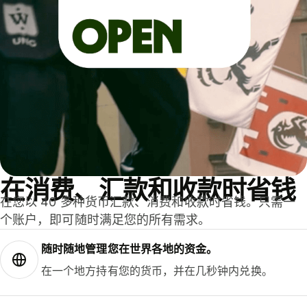
在消费、汇款和收款时省钱
在您以 40 多种货币汇款、消费和收款时省钱。只需一
个账户，即可随时满足您的所有需求。
随时随地管理您在世界各地的资金。
在一个地方持有您的货币，并在几秒钟内兑换。