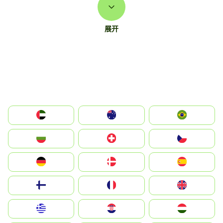
展开
الإمارات العربية المتحدة
Australia
Brazil
България
Switzerland
Czechia
Deutschland
Denmark
España
Suomi
France
United Kingdom
Greece
Hrvatska
Magyarország