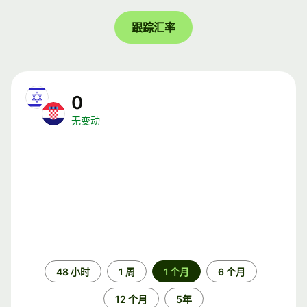
跟踪汇率
0
无变动
时
48 小时
1 周
1 个月
6 个月
间
段
12 个月
5年