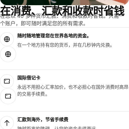
在消费、汇款和收款时省钱
在您以 40 多种货币汇款、消费和收款时省钱。只需一
个账户，即可随时满足您的所有需求。
随时随地管理您在世界各地的资金。
在一个地方持有您的货币，并在几秒钟内兑换。
国际借记卡
永远不用担心汇率加价，也不必担心在国外消费时高昂
的交易手续费。
汇款到海外，节省手续费
跨越距离的障碍，让您的资金走得更远。