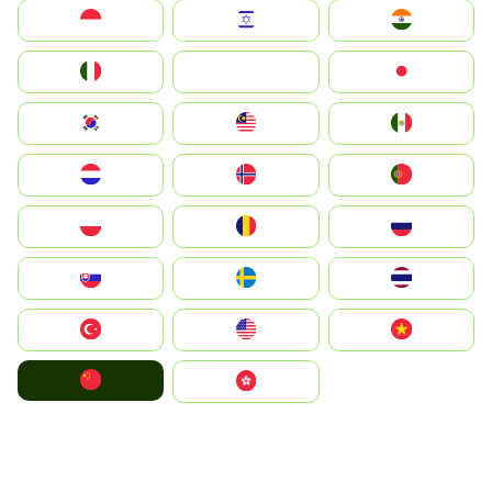
Indonesia
Israel
India
Italia
JA
Japan
South Korea
Malay
Mexico
Nederland
Norge
Portugal
Polska
România
Россия
Slovensko
Ruoŧŧa
ไทย
Türkiye
United States
Vietnam
中国
中國香港特別行政區