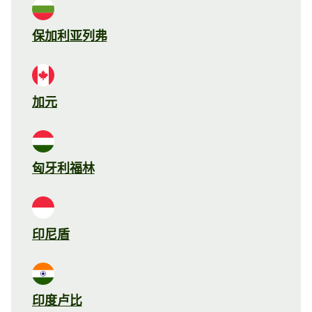
保加利亚列弗
加元
匈牙利福林
印尼盾
印度卢比