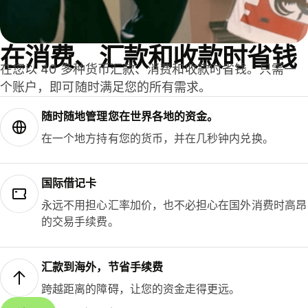
在消费、汇款和收款时省钱
在您以 40 多种货币汇款、消费和收款时省钱。只需一
个账户，即可随时满足您的所有需求。
随时随地管理您在世界各地的资金。
在一个地方持有您的货币，并在几秒钟内兑换。
国际借记卡
永远不用担心汇率加价，也不必担心在国外消费时高昂
的交易手续费。
汇款到海外，节省手续费
跨越距离的障碍，让您的资金走得更远。