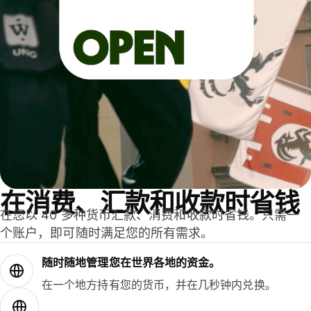
在消费、汇款和收款时省钱
在您以 40 多种货币汇款、消费和收款时省钱。只需一
个账户，即可随时满足您的所有需求。
随时随地管理您在世界各地的资金。
在一个地方持有您的货币，并在几秒钟内兑换。