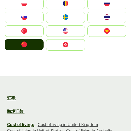
Polska
România
Россия
Slovensko
Ruoŧŧa
ไทย
Türkiye
United States
Vietnam
中国
中國香港特別行政區
汇率:
跨境汇款:
Cost of living:
Cost of living in United Kingdom
Cost of living in United States
Cost of living in Australia