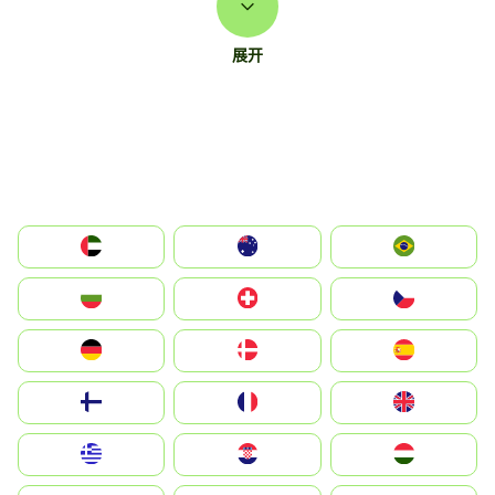
展开
الإمارات العربية المتحدة
Australia
Brazil
България
Switzerland
Czechia
Deutschland
Denmark
España
Suomi
France
United Kingdom
Greece
Hrvatska
Magyarország