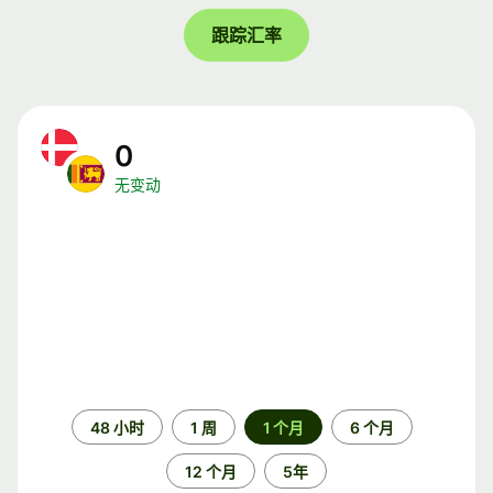
跟踪汇率
0
无变动
时
48 小时
1 周
1 个月
6 个月
间
段
12 个月
5年