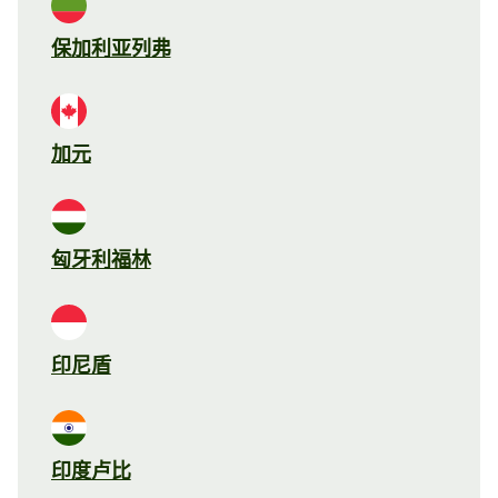
保加利亚列弗
加元
匈牙利福林
印尼盾
印度卢比