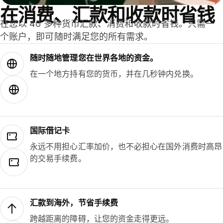
在消费、汇款和收款时省钱
在您以 40 多种货币汇款、消费和收款时省钱。只需一
个账户，即可随时满足您的所有需求。
随时随地管理您在世界各地的资金。
在一个地方持有您的货币，并在几秒钟内兑换。
国际借记卡
永远不用担心汇率加价，也不必担心在国外消费时高昂
的交易手续费。
汇款到海外，节省手续费
跨越距离的障碍，让您的资金走得更远。