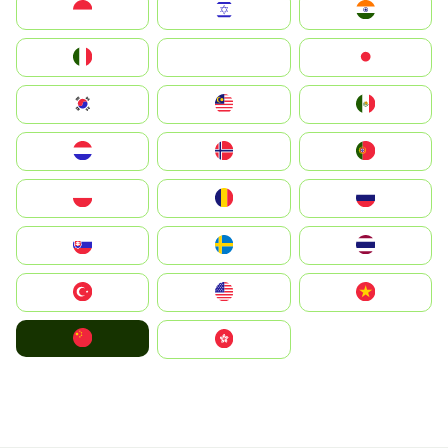
Indonesia
Israel
India
Italia
JA
Japan
South Korea
Malay
Mexico
Nederland
Norge
Portugal
Polska
România
Россия
Slovensko
Ruoŧŧa
ไทย
Türkiye
United States
Vietnam
中国
中國香港特別行政區