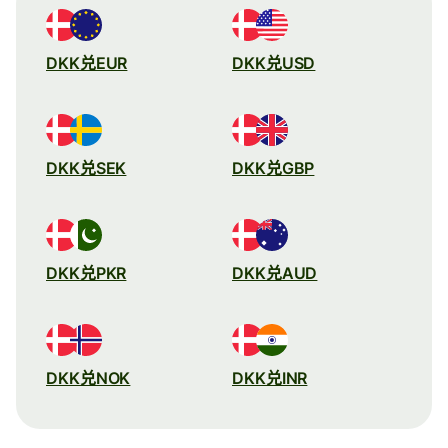
DKK兑EUR
DKK兑USD
DKK兑SEK
DKK兑GBP
DKK兑PKR
DKK兑AUD
DKK兑NOK
DKK兑INR