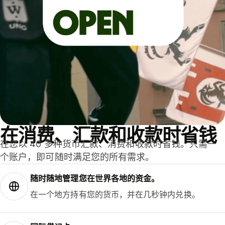
在消费、汇款和收款时省钱
在您以 40 多种货币汇款、消费和收款时省钱。只需一
个账户，即可随时满足您的所有需求。
随时随地管理您在世界各地的资金。
在一个地方持有您的货币，并在几秒钟内兑换。