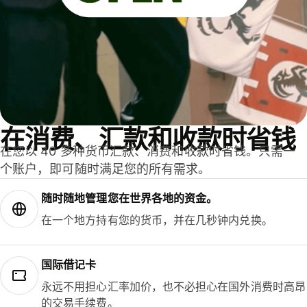
在消费、汇款和收款时省钱
在您以 40 多种货币汇款、消费和收款时省钱。只需一
个账户，即可随时满足您的所有需求。
随时随地管理您在世界各地的资金。
在一个地方持有您的货币，并在几秒钟内兑换。
国际借记卡
永远不用担心汇率加价，也不必担心在国外消费时高昂
的交易手续费。