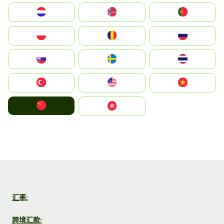
Nederland
Norge
Portugal
Polska
România
Россия
Slovensko
Ruoŧŧa
ไทย
Türkiye
United States
Vietnam
中国
中國香港特別行政區
汇率:
跨境汇款: