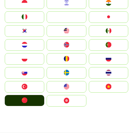
Indonesia
Israel
India
Italia
JA
Japan
South Korea
Malay
Mexico
Nederland
Norge
Portugal
Polska
România
Россия
Slovensko
Ruoŧŧa
ไทย
Türkiye
United States
Vietnam
中国
中國香港特別行政區