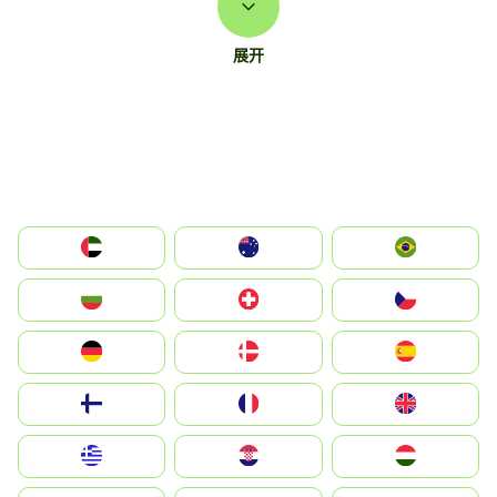
展开
الإمارات العربية المتحدة
Australia
Brazil
България
Switzerland
Czechia
Deutschland
Denmark
España
Suomi
France
United Kingdom
Greece
Hrvatska
Magyarország