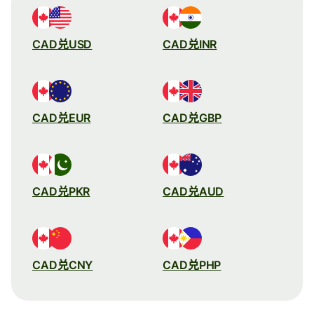
CAD兑USD
CAD兑INR
CAD兑EUR
CAD兑GBP
CAD兑PKR
CAD兑AUD
CAD兑CNY
CAD兑PHP