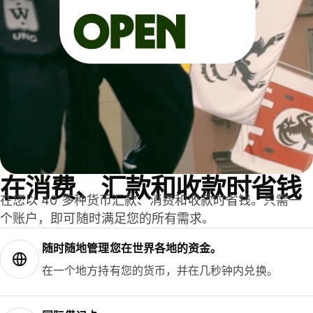
在消费、汇款和收款时省钱
在您以 40 多种货币汇款、消费和收款时省钱。只需一
个账户，即可随时满足您的所有需求。
随时随地管理您在世界各地的资金。
在一个地方持有您的货币，并在几秒钟内兑换。