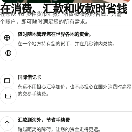
在消费、汇款和收款时省钱
在您以 40 多种货币汇款、消费和收款时省钱。只需一
个账户，即可随时满足您的所有需求。
随时随地管理您在世界各地的资金。
在一个地方持有您的货币，并在几秒钟内兑换。
国际借记卡
永远不用担心汇率加价，也不必担心在国外消费时高昂
的交易手续费。
汇款到海外，节省手续费
跨越距离的障碍，让您的资金走得更远。