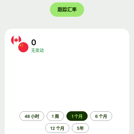
跟踪汇率
0
无变动
时
48 小时
1 周
1 个月
6 个月
间
段
12 个月
5年