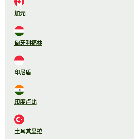
加元
匈牙利福林
印尼盾
印度卢比
土耳其里拉