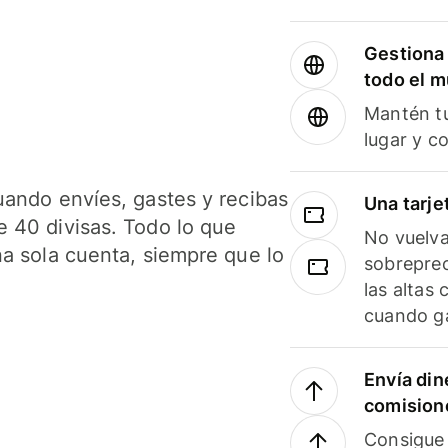
Gestiona 
todo el 
Mantén tu
lugar y c
uando envíes, gastes y recibas
Una tarje
 40 divisas. Todo lo que
No vuelva
na sola cuenta, siempre que lo
sobreprec
las altas
cuando ga
Envía din
comision
Consigue 