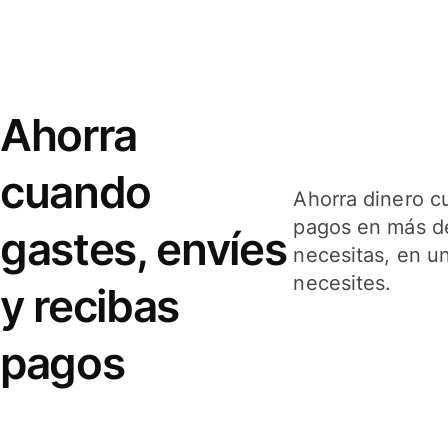
Ahorra
cuando
Ahorra dinero c
pagos en más de
gastes, envíes
necesitas, en u
necesites.
y recibas
pagos