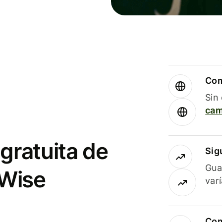
Com
Sin
cam
gratuita de
Sig
Gua
 Wise
var
Com