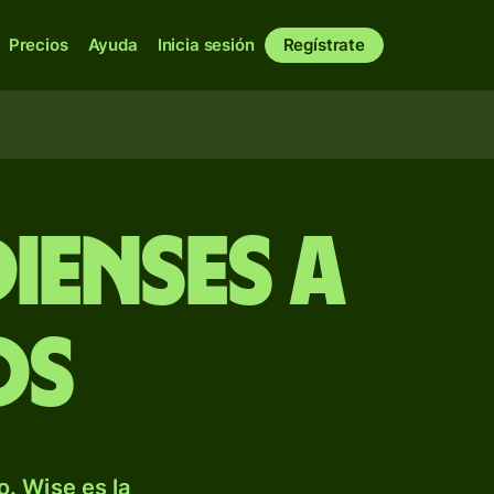
Precios
Ayuda
Inicia sesión
Regístrate
ienses a
os
. Wise es la