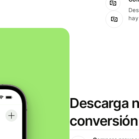
Des
hay
Descarga n
conversión