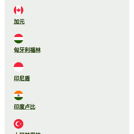
加元
匈牙利福林
印尼盾
印度卢比