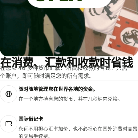
在消费、汇款和收款时省钱
在您以 40 多种货币汇款、消费和收款时省钱。只需一
个账户，即可随时满足您的所有需求。
随时随地管理您在世界各地的资金。
在一个地方持有您的货币，并在几秒钟内兑换。
国际借记卡
永远不用担心汇率加价，也不必担心在国外消费时高昂
的交易手续费。