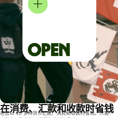
在消费、汇款和收款时省钱
在您以 40 多种货币汇款、消费和收款时省钱。只需一