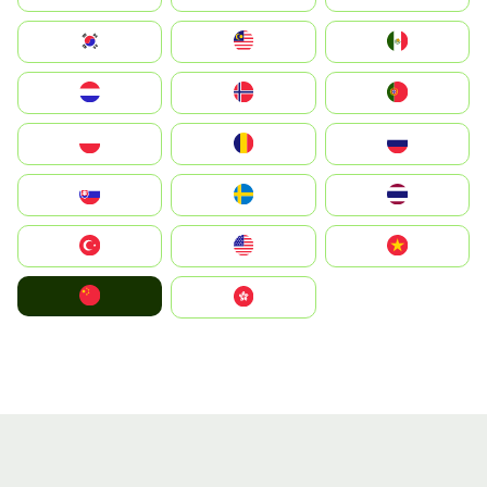
South Korea
Malay
Mexico
Nederland
Norge
Portugal
Polska
România
Россия
Slovensko
Ruoŧŧa
ไทย
Türkiye
United States
Vietnam
中国
中國香港特別行政區