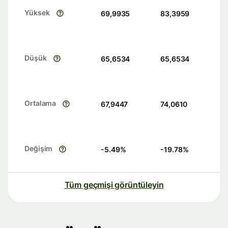
Yüksek
69,9935
83,3959
Düşük
65,6534
65,6534
Ortalama
67,9447
74,0610
Değişim
-5.49
%
-19.78
%
Tüm geçmişi görüntüleyin