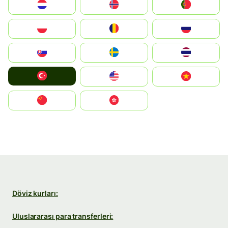
Nederland
Norge
Portugal
Polska
România
Россия
Slovensko
Ruoŧŧa
ไทย
Türkiye
United States
Vietnam
中国
中國香港特別行政區
Döviz kurları:
Uluslararası para transferleri: