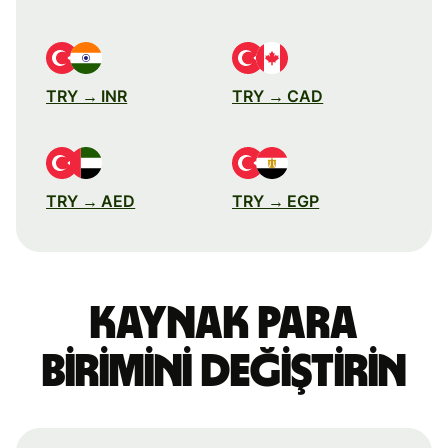
TRY → INR
TRY → CAD
TRY → AED
TRY → EGP
Kaynak para
birimini değiştirin