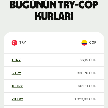
Bugünün TRY-COP
kurları
TRY
COP
1
TRY
66,15
COP
5
TRY
330,76
COP
10
TRY
661,51
COP
20
TRY
1.323,03
COP