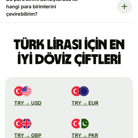
hangi para birimlerini
çevirebilirim?
Türk lirası için en
iyi döviz çiftleri
TRY → USD
TRY → EUR
TRY → GBP
TRY → PKR