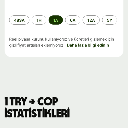
Zaman
48SA
1H
1A
6A
12A
5Y
aralığı
Reel piyasa kurunu kullanıyoruz ve ücretleri gizlemek için
gizli fiyat artışları eklemiyoruz.
Daha fazla bilgi edinin
1 TRY → COP
istatistikleri