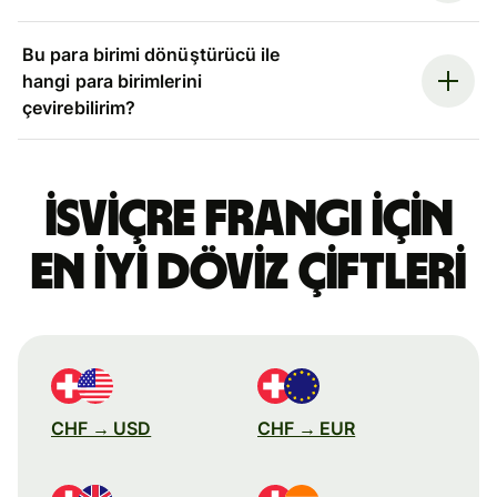
Bu para birimi dönüştürücü ile
hangi para birimlerini
çevirebilirim?
İsviçre frangı için
en iyi döviz çiftleri
CHF → USD
CHF → EUR