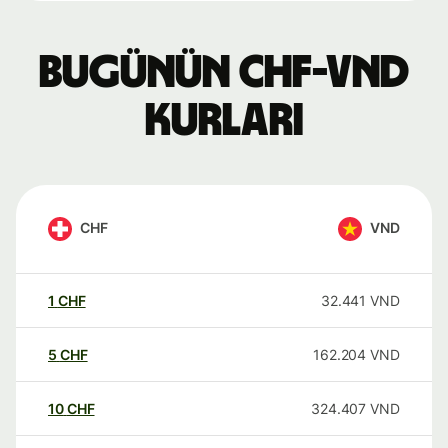
Bugünün CHF-VND
kurları
CHF
VND
1
CHF
32.441
VND
5
CHF
162.204
VND
10
CHF
324.407
VND