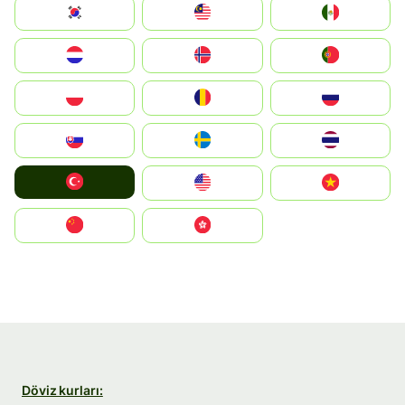
South Korea
Malay
Mexico
Nederland
Norge
Portugal
Polska
România
Россия
Slovensko
Ruoŧŧa
ไทย
Türkiye
United States
Vietnam
中国
中國香港特別行政區
Döviz kurları: