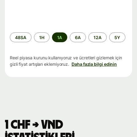
Zaman
48SA
1H
1A
6A
12A
5Y
aralığı
Reel piyasa kurunu kullanıyoruz ve ücretleri gizlemek için
gizli fiyat artışları eklemiyoruz.
Daha fazla bilgi edinin
1 CHF → VND