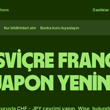
tform
Özellikler
Kur bildirimleri alın
Banka kuru kıyaslayın
İsviçre fra
Japon yenin
kuruyla CHF - JPY çevrimi yapın. Wise, bulun