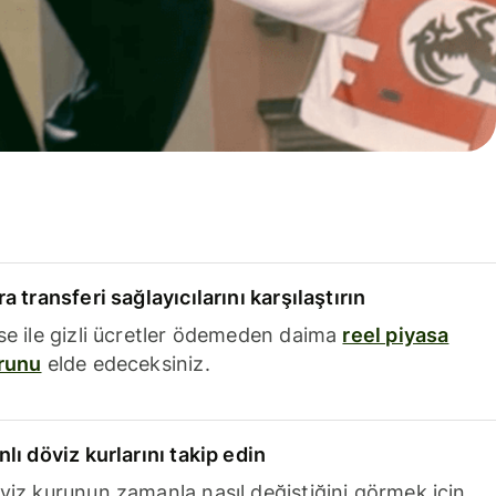
a transferi sağlayıcılarını karşılaştırın
se ile gizli ücretler ödemeden daima
reel piyasa
runu
elde edeceksiniz.
nlı döviz kurlarını takip edin
viz kurunun zamanla nasıl değiştiğini görmek için