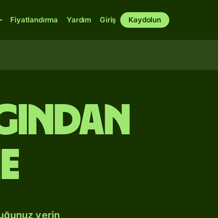
Fiyatlandırma
Yardım
Giriş
Kaydolun
ngından
e
duğunuz yerin