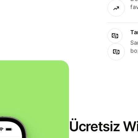
fav
Ta
Sa
bo
Ücretsiz Wi