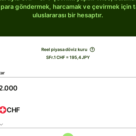
bi para göndermek, harcamak ve çevirmek için 
uluslararası bir hesaptır.
Reel piyasa döviz kuru
SFr.1 CHF = 195,4 JPY
tar
CHF