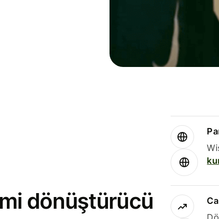
Par
Wi
ku
rimi dönüştürücü
Ca
Dö