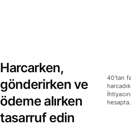
Harcarken,
40'tan f
gönderirken ve
harcadık
İhtiyacın
ödeme alırken
hesapta.
tasarruf edin