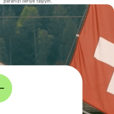
paranızı ileriye taşıyın.