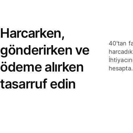
Harcarken,
40'tan f
gönderirken ve
harcadık
İhtiyacın
ödeme alırken
hesapta.
tasarruf edin