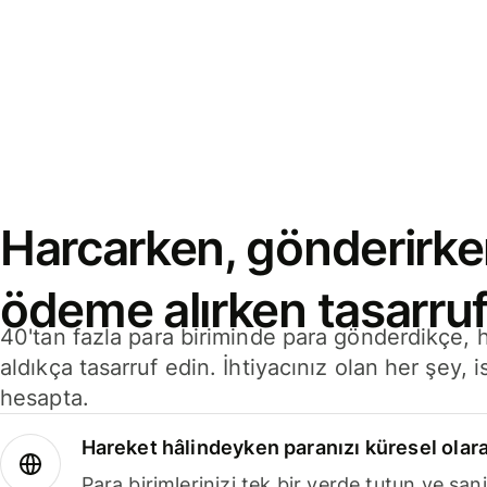
Harcarken, gönderirke
ödeme alırken tasarruf
40'tan fazla para biriminde para gönderdikçe,
aldıkça tasarruf edin. İhtiyacınız olan her şey, i
hesapta.
Hareket hâlindeyken paranızı küresel olara
Para birimlerinizi tek bir yerde tutun ve sani