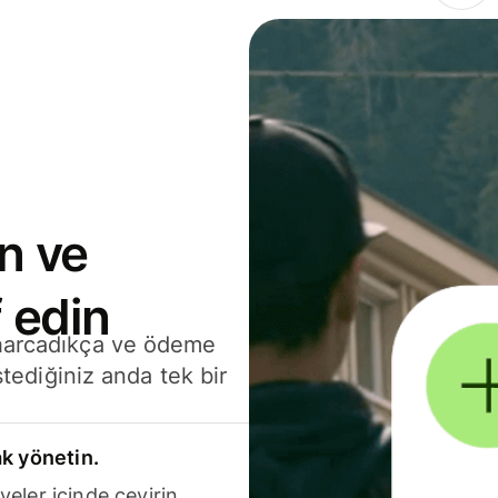
n ve
 edin
 harcadıkça ve ödeme
stediğiniz anda tek bir
k yönetin.
yeler içinde çevirin.