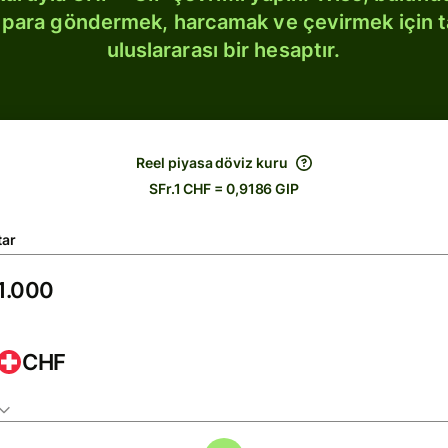
bi para göndermek, harcamak ve çevirmek için 
uluslararası bir hesaptır.
Reel piyasa döviz kuru
SFr.1 CHF = 0,9186 GIP
tar
CHF