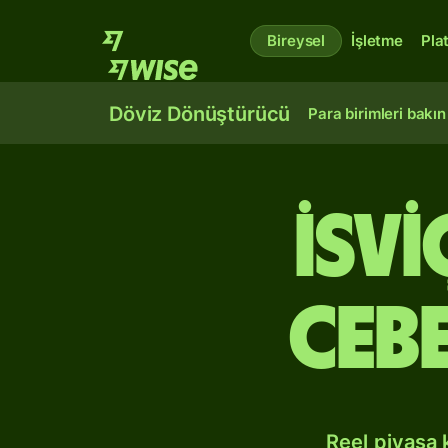
Bireysel
İşletme
Pla
Döviz Dönüştürücü
Para birimleri bakın
İsv
Cebe
Reel piyasa 