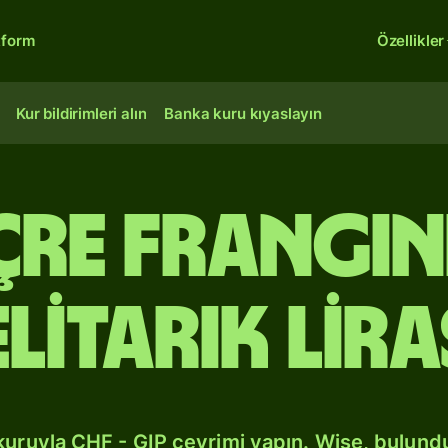
tform
Özellikler
Kur bildirimleri alın
Banka kuru kıyaslayın
içre frangı
litarık lir
kuruyla CHF - GIP çevrimi yapın. Wise, bulun