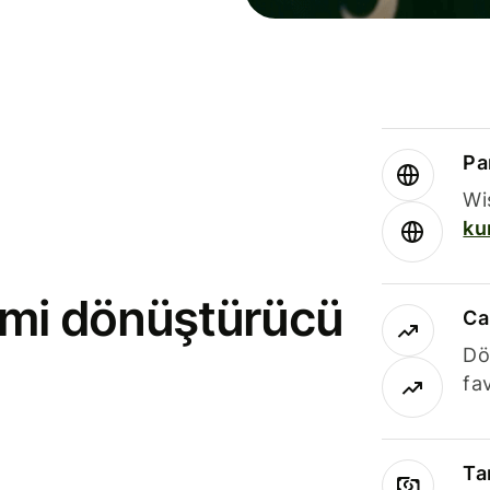
Par
Wi
ku
rimi dönüştürücü
Ca
Dö
fav
Ta