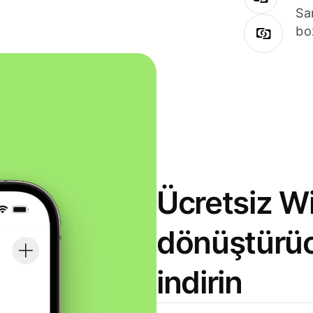
Sa
bo
Ücretsiz Wi
dönüştürü
indirin