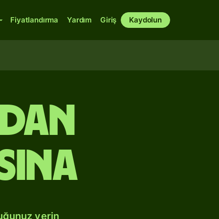
Fiyatlandırma
Yardım
Giriş
Kaydolun
ndan
asına
duğunuz yerin