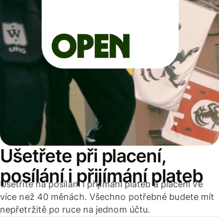
Ušetřete při placení,
posílání i přijímání plateb
Ušetříte na posílání i přijímání plateb a placení ve
více než 40 měnách. Všechno potřebné budete mít
nepřetržitě po ruce na jednom účtu.