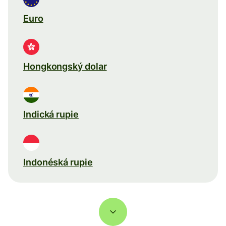
Euro
Hongkongský dolar
Indická rupie
Indonéská rupie