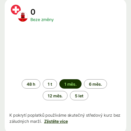
0
Beze změny
Časové
48 h
1 t
1 měs.
6 měs.
období
12 měs.
5 let
K pokrytí poplatků používáme skutečný středový kurz bez
záludných marží.
Zjistěte více