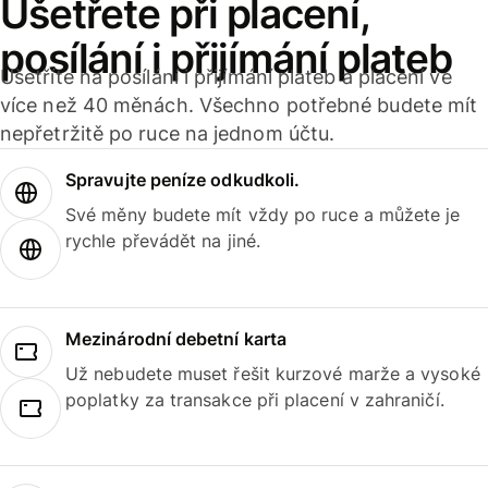
Ušetřete při placení,
posílání i přijímání plateb
Ušetříte na posílání i přijímání plateb a placení ve
více než 40 měnách. Všechno potřebné budete mít
nepřetržitě po ruce na jednom účtu.
Spravujte peníze odkudkoli.
Své měny budete mít vždy po ruce a můžete je
rychle převádět na jiné.
Mezinárodní debetní karta
Už nebudete muset řešit kurzové marže a vysoké
poplatky za transakce při placení v zahraničí.