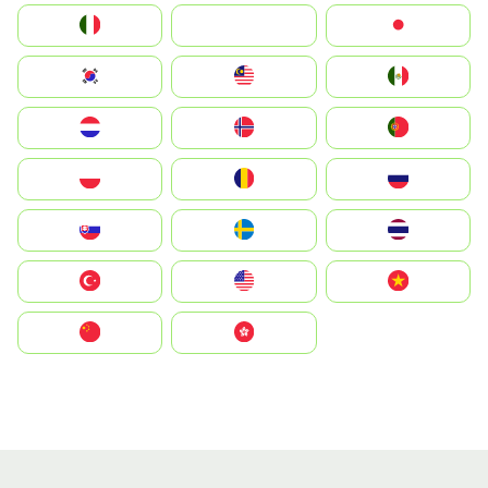
Italia
JA
Japan
South Korea
Malay
Mexico
Nederland
Norge
Portugal
Polska
România
Россия
Slovensko
Ruoŧŧa
ไทย
Türkiye
United States
Vietnam
中国
中國香港特別行政區