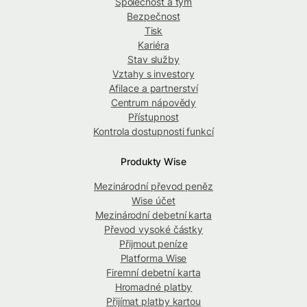
Společnost a tým
Bezpečnost
Tisk
Kariéra
Stav služby
Vztahy s investory
Afilace a partnerství
Centrum nápovědy
Přístupnost
Kontrola dostupnosti funkcí
Produkty Wise
Mezinárodní převod peněz
Wise účet
Mezinárodní debetní karta
Převod vysoké částky
Přijmout peníze
Platforma Wise
Firemní debetní karta
Hromadné platby
Přijímat platby kartou