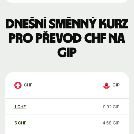
Dnešní směnný kurz
pro převod CHF na
GIP
CHF
GIP
1
CHF
0.92
GIP
5
CHF
4.58
GIP