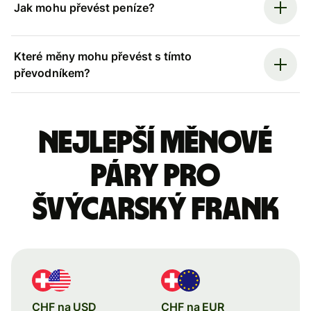
Jak mohu převést peníze?
Které měny mohu převést s tímto
převodníkem?
Nejlepší měnové
páry pro
švýcarský frank
CHF na USD
CHF na EUR