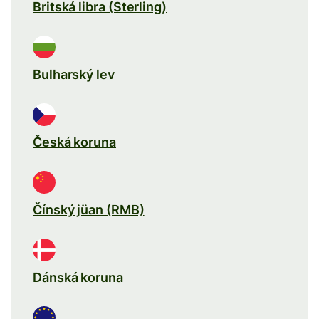
Britská libra (Sterling)
Bulharský lev
Česká koruna
Čínský jüan (RMB)
Dánská koruna