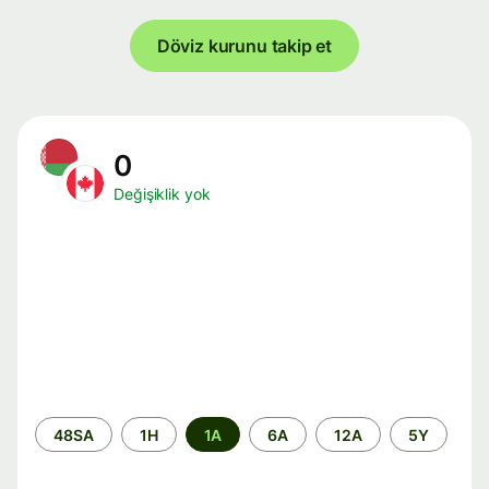
Döviz kurunu takip et
0
Değişiklik yok
Zaman
48SA
1H
1A
6A
12A
5Y
aralığı