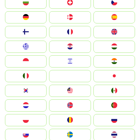
България
Switzerland
Czechia
Deutschland
Denmark
España
Suomi
France
United Kingdom
Greece
Hrvatska
Magyarország
Indonesia
Israel
India
Italia
JA
Japan
South Korea
Malay
Mexico
Nederland
Norge
Portugal
Polska
România
Россия
Slovensko
Ruoŧŧa
ไทย