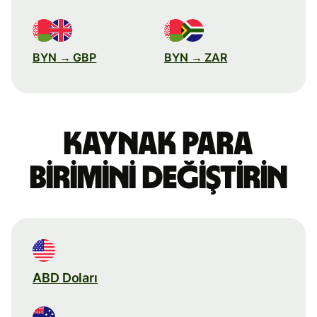
BYN → GBP
BYN → ZAR
Kaynak para
birimini değiştirin
ABD Doları