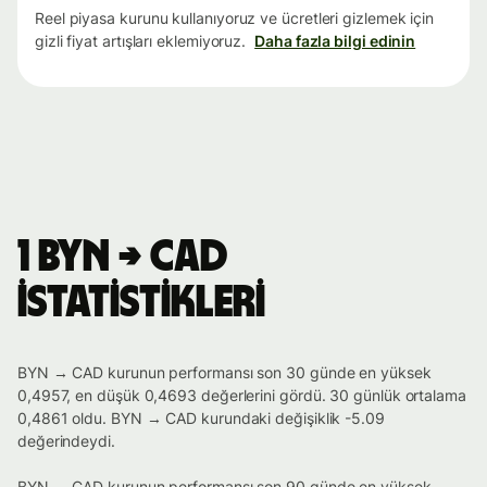
Reel piyasa kurunu kullanıyoruz ve ücretleri gizlemek için
gizli fiyat artışları eklemiyoruz.
Daha fazla bilgi edinin
1 BYN → CAD
istatistikleri
BYN → CAD kurunun performansı son 30 günde en yüksek
0,4957, en düşük 0,4693 değerlerini gördü. 30 günlük ortalama
0,4861 oldu. BYN → CAD kurundaki değişiklik -5.09
değerindeydi.
BYN → CAD kurunun performansı son 90 günde en yüksek