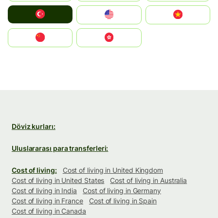
Türkiye
United States
Vietnam
中国
中國香港特別行政區
Döviz kurları:
Uluslararası para transferleri:
Cost of living:
Cost of living in United Kingdom
Cost of living in United States
Cost of living in Australia
Cost of living in India
Cost of living in Germany
Cost of living in France
Cost of living in Spain
Cost of living in Canada