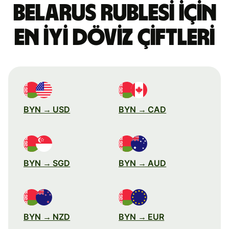
Belarus rublesi için
en iyi döviz çiftleri
BYN → USD
BYN → CAD
BYN → SGD
BYN → AUD
BYN → NZD
BYN → EUR