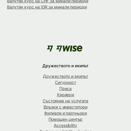
Валутен курс на CHF за минали периоди
Валутен курс на IDR за минали периоди
Дружеството и екипът
Дружеството и екипът
Сигурност
Преса
Кариери
Състояние на услугата
Връзки с инвеститори
Филиали и партньори
Помощен център
Accessibility