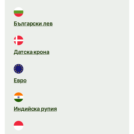
Български лев
Датска крона
Евро
Индийска рупия