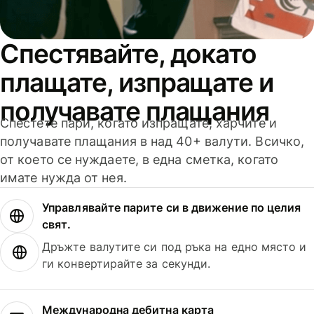
Спестявайте, докато
плащате, изпращате и
получавате плащания
Спестете пари, когато изпращате, харчите и
получавате плащания в над 40+ валути. Всичко,
от което се нуждаете, в една сметка, когато
имате нужда от нея.
Управлявайте парите си в движение по целия
свят.
Дръжте валутите си под ръка на едно място и
ги конвертирайте за секунди.
Международна дебитна карта