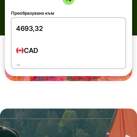
Преобразувано към
CAD