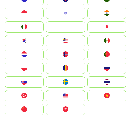
Indonesia
Israel
India
Italia
JA
Japan
South Korea
Malay
Mexico
Nederland
Norge
Portugal
Polska
România
Россия
Slovensko
Ruoŧŧa
ไทย
Türkiye
United States
Vietnam
中国
中國香港特別行政區