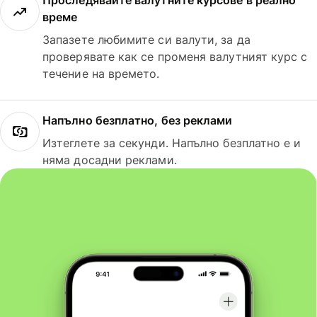
Проследявайте валутните курсове в реално
време
Запазете любимите си валути, за да
проверявате как се променя валутният курс с
течение на времето.
Напълно безплатно, без реклами
Изтеглете за секунди. Напълно безплатно е и
няма досадни реклами.