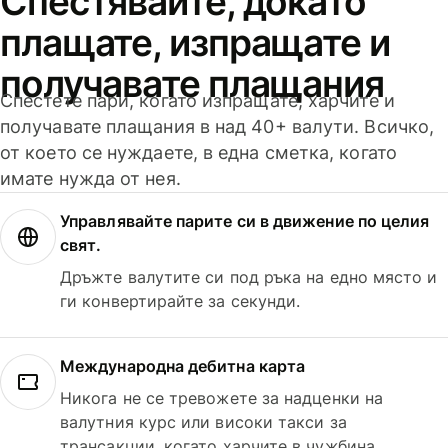
Спестявайте, докато
плащате, изпращате и
получавате плащания
Спестете пари, когато изпращате, харчите и
получавате плащания в над 40+ валути. Всичко,
от което се нуждаете, в една сметка, когато
имате нужда от нея.
Управлявайте парите си в движение по целия
свят.
Дръжте валутите си под ръка на едно място и
ги конвертирайте за секунди.
Международна дебитна карта
Никога не се тревожете за надценки на
валутния курс или високи такси за
трансакции, когато харчите в чужбина.