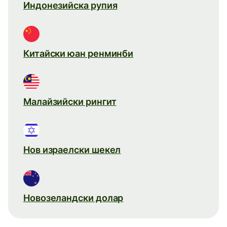
Индонезийска рупия
Китайски юан ренминби
Малайзийски рингит
Нов израелски шекел
Новозеландски долар