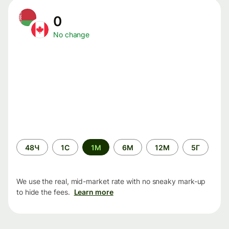
0
No change
Time
48Ч
1С
1М
6М
12М
5Г
period
We use the real, mid-market rate with no sneaky mark-up
to hide the fees.
Learn more