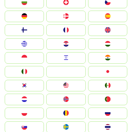
България
Switzerland
Czechia
Deutschland
Denmark
España
Suomi
France
United Kingdom
Greece
Hrvatska
Magyarország
Indonesia
Israel
India
Italia
JA
Japan
South Korea
Malay
Mexico
Nederland
Norge
Portugal
Polska
România
Россия
Slovensko
Ruoŧŧa
ไทย