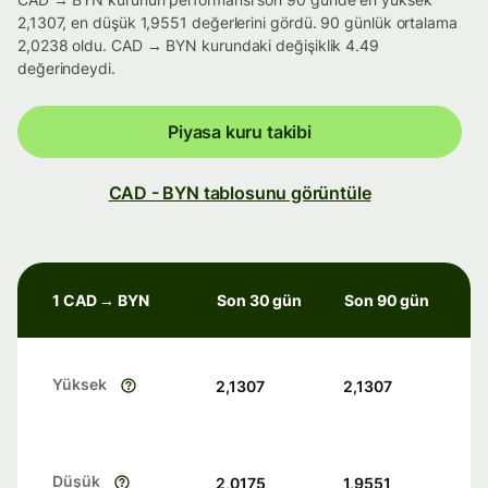
2,1307, en düşük 1,9551 değerlerini gördü. 90 günlük ortalama
2,0238 oldu. CAD → BYN kurundaki değişiklik 4.49
değerindeydi.
Piyasa kuru takibi
CAD - BYN tablosunu görüntüle
1 CAD → BYN
Son 30 gün
Son 90 gün
Yüksek
2,1307
2,1307
Düşük
2,0175
1,9551