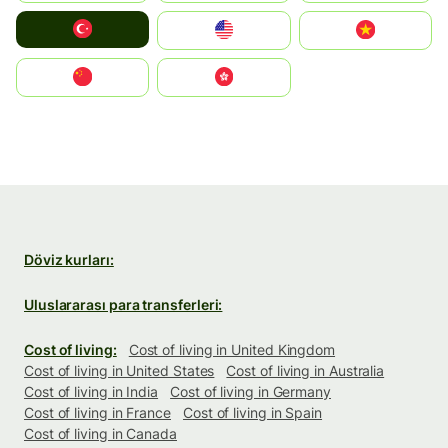
Türkiye
United States
Vietnam
中国
中國香港特別行政區
Döviz kurları:
Uluslararası para transferleri:
Cost of living:
Cost of living in United Kingdom
Cost of living in United States
Cost of living in Australia
Cost of living in India
Cost of living in Germany
Cost of living in France
Cost of living in Spain
Cost of living in Canada