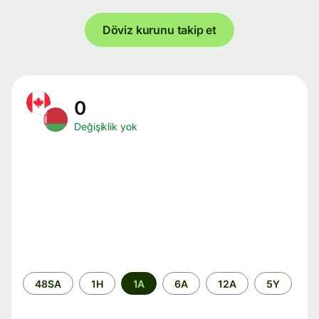
Döviz kurunu takip et
0
Değişiklik yok
Zaman
48SA
1H
1A
6A
12A
5Y
aralığı