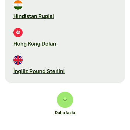
Hindistan Rupisi
Hong Kong Doları
İngiliz Pound Sterlini
Daha fazla