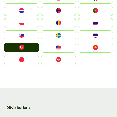
Nederland
Norge
Portugal
Polska
România
Россия
Slovensko
Ruoŧŧa
ไทย
Türkiye
United States
Vietnam
中国
中國香港特別行政區
Döviz kurları: