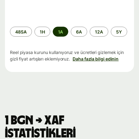
Zaman
48SA
1H
1A
6A
12A
5Y
aralığı
Reel piyasa kurunu kullanıyoruz ve ücretleri gizlemek için
gizli fiyat artışları eklemiyoruz.
Daha fazla bilgi edinin
1 BGN → XAF
istatistikleri