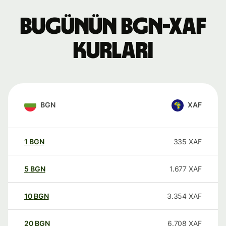
Bugünün BGN-XAF
kurları
BGN
XAF
1
BGN
335
XAF
5
BGN
1.677
XAF
10
BGN
3.354
XAF
20
BGN
6.708
XAF