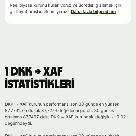
Reel piyasa kurunu kullanıyoruz ve ücretleri gizlemek için
gizli fiyat artışları eklemiyoruz.
Daha fazla bilgi edinin
1 DKK → XAF
istatistikleri
DKK → XAF kurunun performansı son 30 günde en yüksek
87,7731, en düşük 87,7276 değerlerini gördü. 30 günlük
ortalama 87,7497 oldu. DKK → XAF kurundaki değişiklik -0.02
değerindeydi.
DKK → XAF kurunun performansı son 90 günde en yüksek