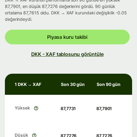
87,7901, en düşük 87,7276 değerlerini gördü. 90 günlük
ortalama 87,7615 oldu. DKK → XAF kurundaki değişiklik -0.05
değerindeydi.
Piyasa kuru takibi
DKK - XAF tablosunu görüntüle
1 DKK → XAF
Son 30 gün
Son 90 gün
Yüksek
87,7731
87,7901
Düşük
87,7276
87,7276