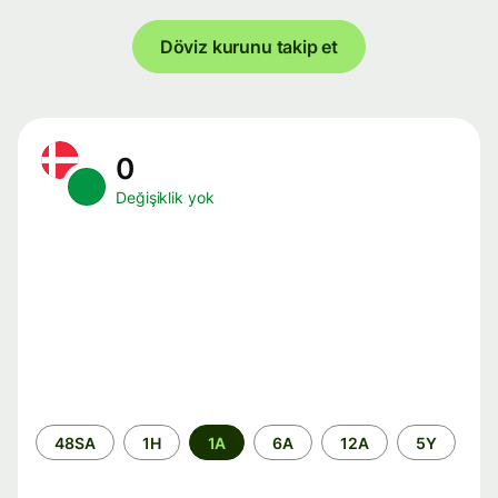
Döviz kurunu takip et
0
Değişiklik yok
Zaman
48SA
1H
1A
6A
12A
5Y
aralığı