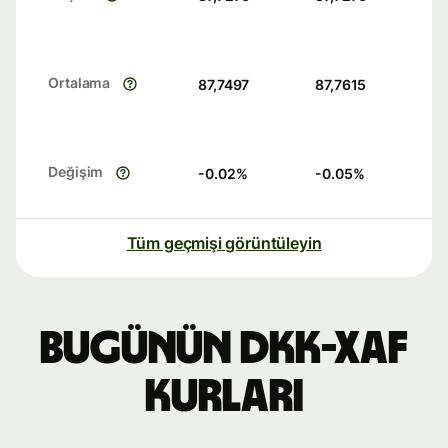
Ortalama
87,7497
87,7615
Değişim
-0.02
%
-0.05
%
Tüm geçmişi görüntüleyin
Bugünün DKK-XAF
kurları