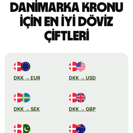
Danimarka kronu
için en iyi döviz
çiftleri
DKK → EUR
DKK → USD
DKK → SEK
DKK → GBP