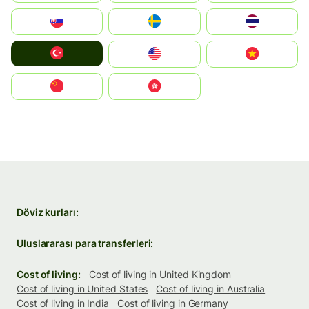
Slovensko
Ruoŧŧa
ไทย
Türkiye
United States
Vietnam
中国
中國香港特別行政區
Döviz kurları:
Uluslararası para transferleri:
Cost of living:
Cost of living in United Kingdom
Cost of living in United States
Cost of living in Australia
Cost of living in India
Cost of living in Germany