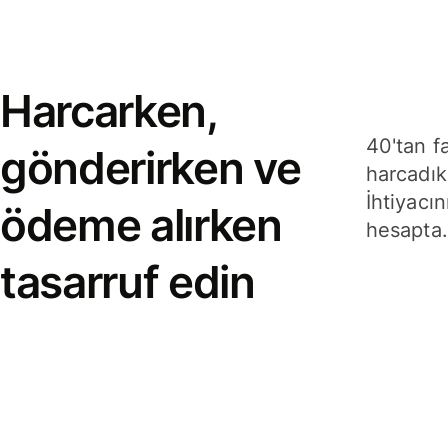
Harcarken,
40'tan f
gönderirken ve
harcadık
İhtiyacın
ödeme alırken
hesapta.
tasarruf edin