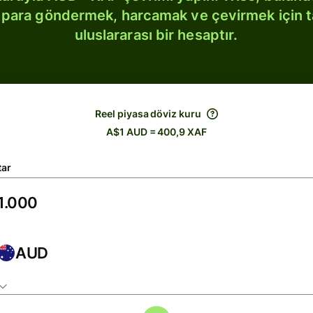
bi para göndermek, harcamak ve çevirmek için 
uluslararası bir hesaptır.
Reel piyasa döviz kuru
A$1 AUD = 400,9 XAF
tar
AUD