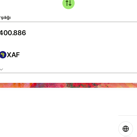
şılığı
XAF