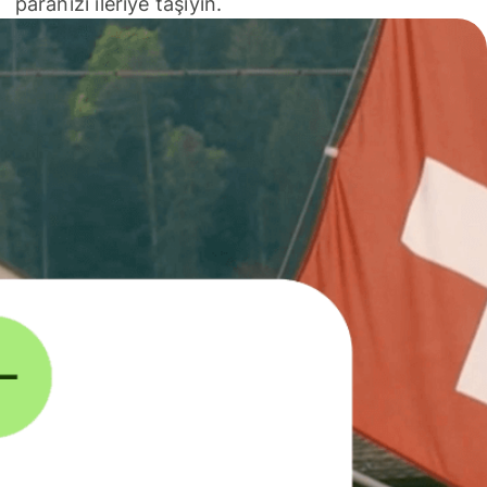
paranızı ileriye taşıyın.