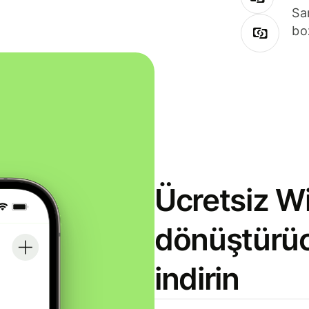
Sa
bo
Ücretsiz Wi
dönüştürü
indirin