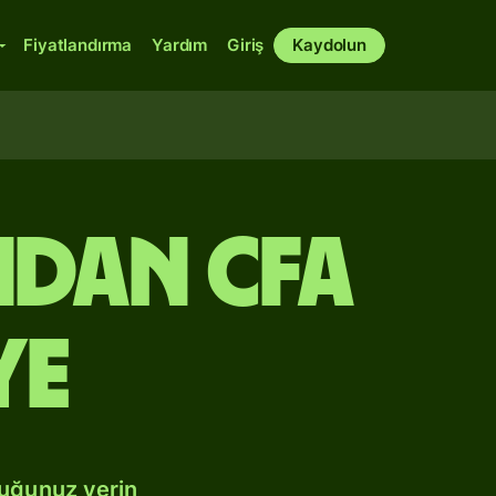
Fiyatlandırma
Yardım
Giriş
Kaydolun
ndan CFA
ye
duğunuz yerin