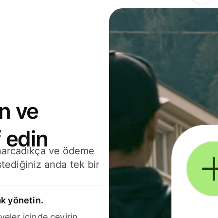
n ve
 edin
 harcadıkça ve ödeme
stediğiniz anda tek bir
k yönetin.
yeler içinde çevirin.