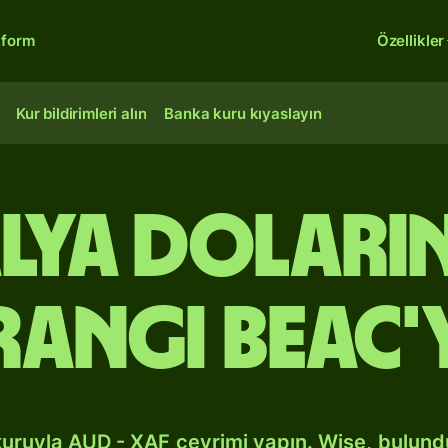
tform
Özellikler
Kur bildirimleri alın
Banka kuru kıyaslayın
lya doları
rangı BEAC'
kuruyla AUD - XAF çevrimi yapın. Wise, bulun