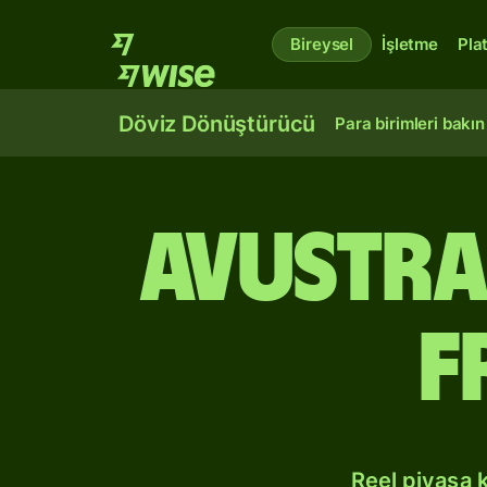
Bireysel
İşletme
Pla
Döviz Dönüştürücü
Para birimleri bakın
Avustra
F
Reel piyasa 