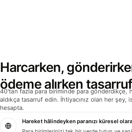
Harcarken, gönderirke
ödeme alırken tasarruf
40'tan fazla para biriminde para gönderdikçe,
aldıkça tasarruf edin. İhtiyacınız olan her şey, i
hesapta.
Hareket hâlindeyken paranızı küresel olara
Para birimlerinizi tek bir yerde tutun ve sani