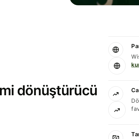
Par
Wi
ku
rimi dönüştürücü
Ca
Dö
fav
Ta