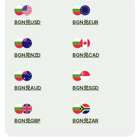
BGN兑USD
BGN兑EUR
BGN兑NZD
BGN兑CAD
BGN兑AUD
BGN兑SGD
BGN兑GBP
BGN兑ZAR