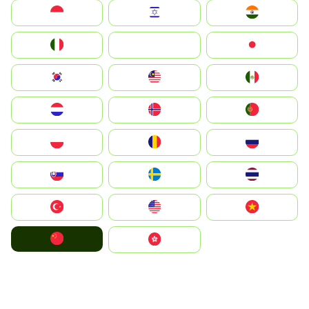
Indonesia
Israel
India
Italia
JA
Japan
South Korea
Malay
Mexico
Nederland
Norge
Portugal
Polska
România
Россия
Slovensko
Ruoŧŧa
ไทย
Türkiye
United States
Vietnam
中国
中國香港特別行政區