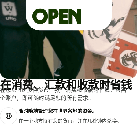
在消费、汇款和收款时省钱
在您以 40 多种货币汇款、消费和收款时省钱。只需一
个账户，即可随时满足您的所有需求。
随时随地管理您在世界各地的资金。
在一个地方持有您的货币，并在几秒钟内兑换。