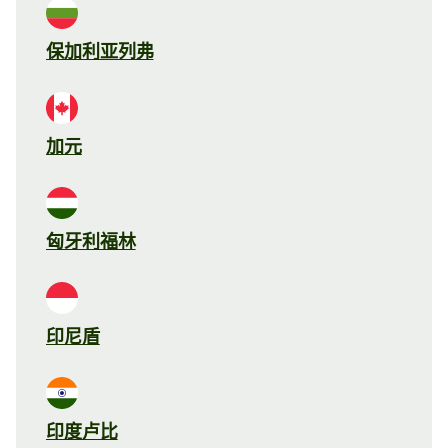
保加利亚列弗
加元
匈牙利福林
印尼盾
印度卢比