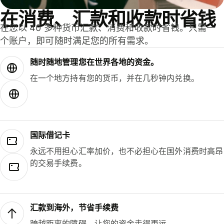
在消费、汇款和收款时省钱
在您以 40 多种货币汇款、消费和收款时省钱。只需一
个账户，即可随时满足您的所有需求。
随时随地管理您在世界各地的资金。
在一个地方持有您的货币，并在几秒钟内兑换。
国际借记卡
永远不用担心汇率加价，也不必担心在国外消费时高昂
的交易手续费。
汇款到海外，节省手续费
跨越距离的障碍，让您的资金走得更远。