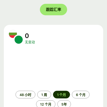
跟踪汇率
0
无变动
时
48 小时
1 周
1 个月
6 个月
间
段
12 个月
5年