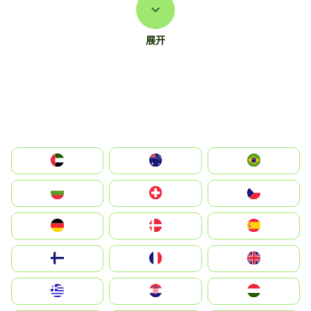
展开
الإمارات العربية المتحدة
Australia
Brazil
България
Switzerland
Czechia
Deutschland
Denmark
España
Suomi
France
United Kingdom
Greece
Hrvatska
Magyarország