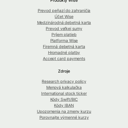
Produkty Wise
Prevod peňazí do zahraničia
Účet Wise
Medzinárodná debetná karta
Prevod veľkej sumy
Príjem platieb
Platforma Wise
Firemná debetná karta
Hromadné platby
Accept card payments
Zdroje
Research privacy policy
Menová kalkulačka
International stock ticker
Kódy Swift/BIC
Kódy IBAN
Upozornenia na zmeny kurzu
Porovnajte výmenné kurzy