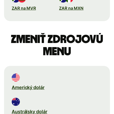
ZAR na MVR
ZAR na MXN
Zmeniť zdrojovú
menu
Americký dolár
Austrálsky dolár