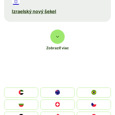
Izraelský nový šekel
Zobraziť viac
الإمارات العربية المتحدة
Australia
Brazil
България
Switzerland
Czechia