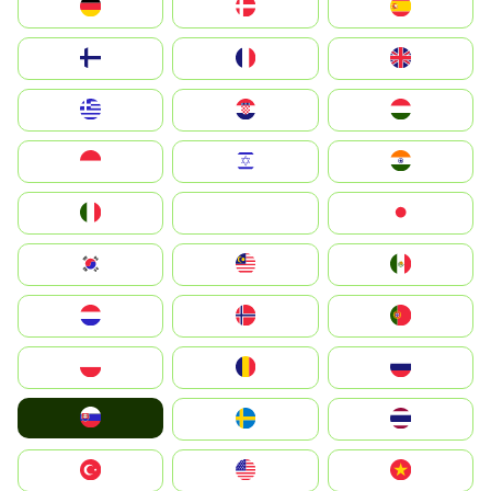
Deutschland
Denmark
España
Suomi
France
United Kingdom
Greece
Hrvatska
Magyarország
Indonesia
Israel
India
Italia
JA
Japan
South Korea
Malay
Mexico
Nederland
Norge
Portugal
Polska
România
Россия
Slovensko
Ruoŧŧa
ไทย
Türkiye
United States
Vietnam