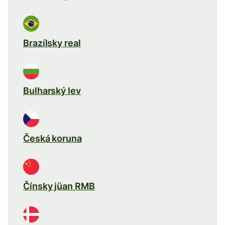
Brazílsky real
Bulharský lev
Česká koruna
Čínsky jüan RMB