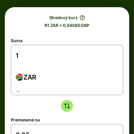
Stredový kurz
R1 ZAR = 0,04560 GBP
Suma
ZAR
Premenené na