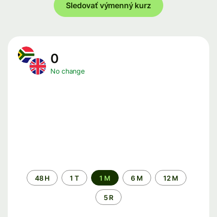
Sledovať výmenný kurz
0
No change
Time
48 H
1 T
1 M
6 M
12 M
period
5 R