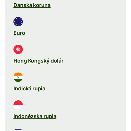
Dánská koruna
Euro
Hong Kongský dolár
Indická rupia
Indonézska rupia