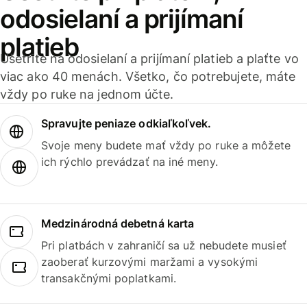
odosielaní a prijímaní
platieb
Ušetrite na odosielaní a prijímaní platieb a plaťte vo
viac ako 40 menách. Všetko, čo potrebujete, máte
vždy po ruke na jednom účte.
Spravujte peniaze odkiaľkoľvek.
Svoje meny budete mať vždy po ruke a môžete
ich rýchlo prevádzať na iné meny.
Medzinárodná debetná karta
Pri platbách v zahraničí sa už nebudete musieť
zaoberať kurzovými maržami a vysokými
transakčnými poplatkami.