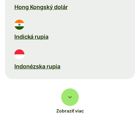
Hong Kongský dolár
Indická rupia
Indonézska rupia
Zobraziť viac