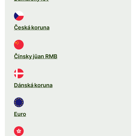
Česká koruna
Čínsky jüan RMB
Dánská koruna
Euro