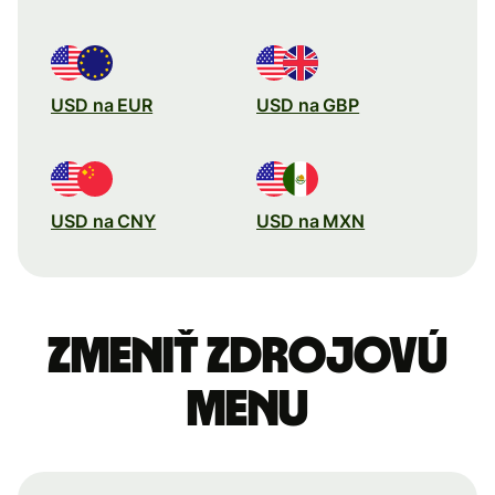
USD na EUR
USD na GBP
USD na CNY
USD na MXN
Zmeniť zdrojovú
menu