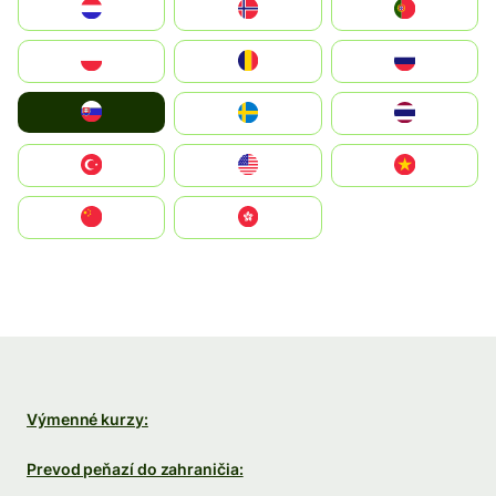
Nederland
Norge
Portugal
Polska
România
Россия
Slovensko
Ruoŧŧa
ไทย
Türkiye
United States
Vietnam
中国
中國香港特別行政區
Výmenné kurzy:
Prevod peňazí do zahraničia: