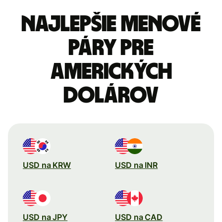
Najlepšie menové
páry pre
Amerických
dolárov
USD na KRW
USD na INR
USD na JPY
USD na CAD