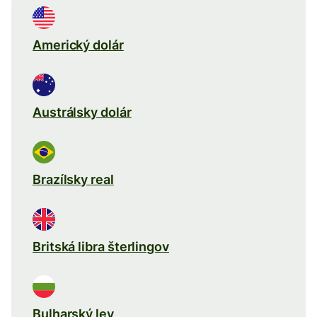
Americký dolár
Austrálsky dolár
Brazílsky real
Britská libra šterlingov
Bulharský lev