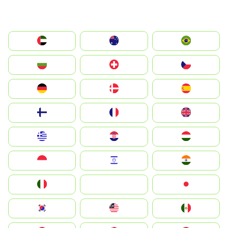
الإمارات العربية المتحدة
Australia
Brazil
България
Switzerland
Czechia
Deutschland
Denmark
España
Suomi
France
United Kingdom
Greece
Hrvatska
Magyarország
Indonesia
Israel
India
Italia
JA
Japan
South Korea
Malay
Mexico