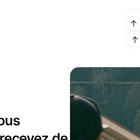
ous
 recevez de