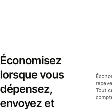
Économisez
lorsque vous
Économ
receve
dépensez,
Tout c
compte
envoyez et