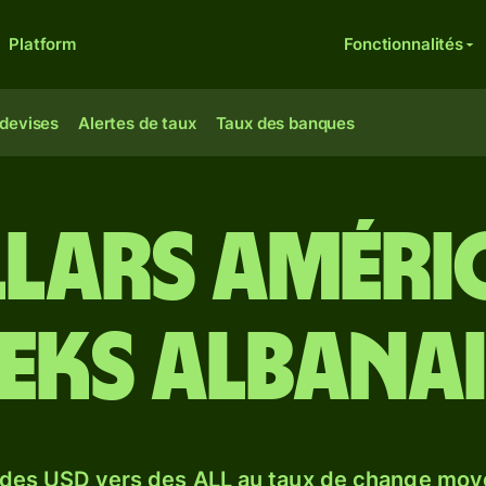
Platform
Fonctionnalités
 devises
Alertes de taux
Taux des banques
lars améri
leks albanai
 des USD vers des ALL au taux de change moy