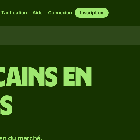
Tarification
Aide
Connexion
Inscription
cains en
s
en du marché.