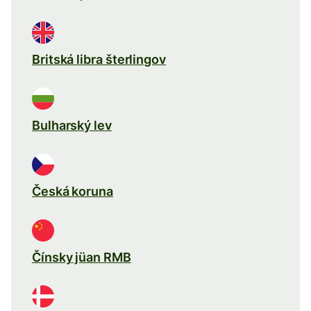
Britská libra šterlingov
Bulharský lev
Česká koruna
Čínsky jüan RMB