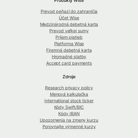
Produkty Wise
Prevod peňazí do zahraničia
Účet Wise
Medzinárodná debetná karta
Prevod veľkej sumy
Príjem platieb
Platforma Wise
Firemná debetná karta
Hromadné platby
Accept card payments
Zdroje
Research privacy policy
Menová kalkulačka
International stock ticker
Kódy Swift/BIC
Kódy IBAN
Upozornenia na zmeny kurzu
Porovnajte výmenné kurzy