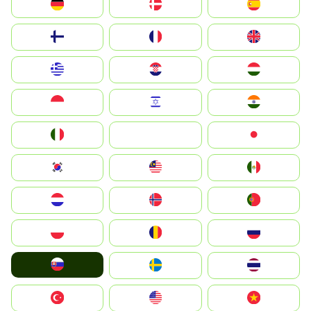
Deutschland
Denmark
España
Suomi
France
United Kingdom
Greece
Hrvatska
Magyarország
Indonesia
Israel
India
Italia
JA
Japan
South Korea
Malay
Mexico
Nederland
Norge
Portugal
Polska
România
Россия
Slovensko
Ruoŧŧa
ไทย
Türkiye
United States
Vietnam