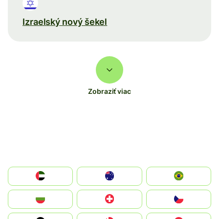
Izraelský nový šekel
Zobraziť viac
الإمارات العربية المتحدة
Australia
Brazil
България
Switzerland
Czechia