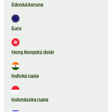
Dánská koruna
Euro
Hong Kongský dolár
Indická rupia
Indonézska rupia