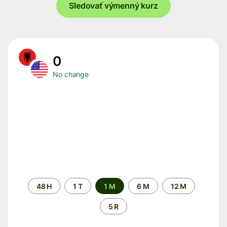
Sledovať výmenný kurz
0
No change
Time
48 H
1 T
1 M
6 M
12 M
period
5 R