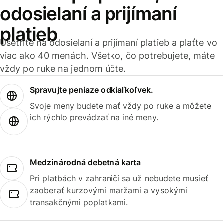
odosielaní a prijímaní
platieb
Ušetrite na odosielaní a prijímaní platieb a plaťte vo
viac ako 40 menách. Všetko, čo potrebujete, máte
vždy po ruke na jednom účte.
Spravujte peniaze odkiaľkoľvek.
Svoje meny budete mať vždy po ruke a môžete
ich rýchlo prevádzať na iné meny.
Medzinárodná debetná karta
Pri platbách v zahraničí sa už nebudete musieť
zaoberať kurzovými maržami a vysokými
transakčnými poplatkami.