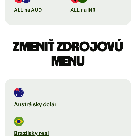
ALL na AUD
ALL na INR
Zmeniť zdrojovú
menu
Austrálsky dolár
Brazílsky real