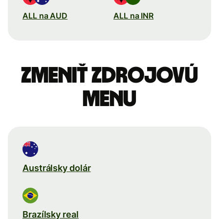
ALL na AUD
ALL na INR
Zmeniť zdrojovú
menu
Austrálsky dolár
Brazílsky real