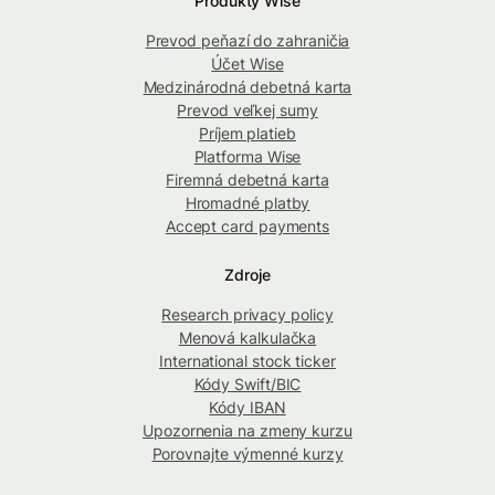
Produkty Wise
Prevod peňazí do zahraničia
Účet Wise
Medzinárodná debetná karta
Prevod veľkej sumy
Príjem platieb
Platforma Wise
Firemná debetná karta
Hromadné platby
Accept card payments
Zdroje
Research privacy policy
Menová kalkulačka
International stock ticker
Kódy Swift/BIC
Kódy IBAN
Upozornenia na zmeny kurzu
Porovnajte výmenné kurzy