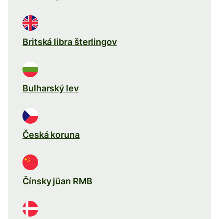
Britská libra šterlingov
Bulharský lev
Česká koruna
Čínsky jüan RMB