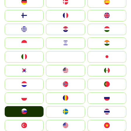
Deutschland
Denmark
España
Suomi
France
United Kingdom
Greece
Hrvatska
Magyarország
Indonesia
Israel
India
Italia
JA
Japan
South Korea
Malay
Mexico
Nederland
Norge
Portugal
Polska
România
Россия
Slovensko
Ruoŧŧa
ไทย
Türkiye
United States
Vietnam