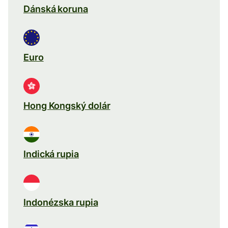
Dánská koruna
Euro
Hong Kongský dolár
Indická rupia
Indonézska rupia