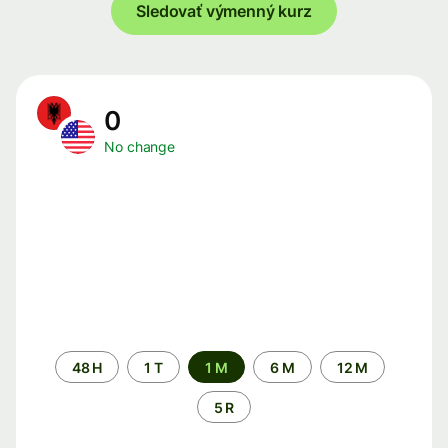
Sledovať výmenný kurz
0
No change
Time
48 H
1 T
1 M
6 M
12 M
period
5 R