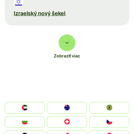
Izraelský nový šekel
Zobraziť viac
الإمارات العربية المتحدة
Australia
Brazil
България
Switzerland
Czechia