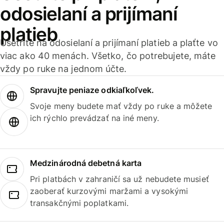
odosielaní a prijímaní
platieb
Ušetrite na odosielaní a prijímaní platieb a plaťte vo
viac ako 40 menách. Všetko, čo potrebujete, máte
vždy po ruke na jednom účte.
Spravujte peniaze odkiaľkoľvek.
Svoje meny budete mať vždy po ruke a môžete
ich rýchlo prevádzať na iné meny.
Medzinárodná debetná karta
Pri platbách v zahraničí sa už nebudete musieť
zaoberať kurzovými maržami a vysokými
transakčnými poplatkami.