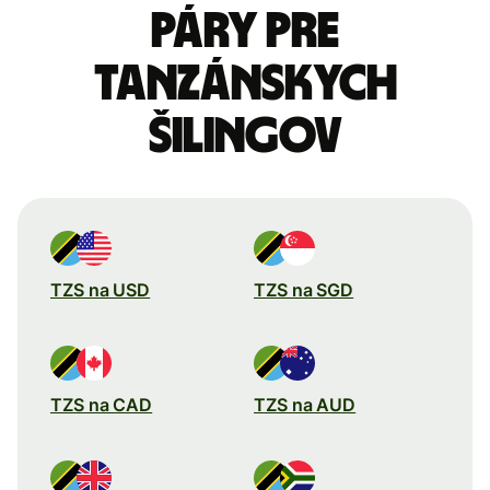
páry pre
Tanzánskych
šilingov
TZS na USD
TZS na SGD
TZS na CAD
TZS na AUD