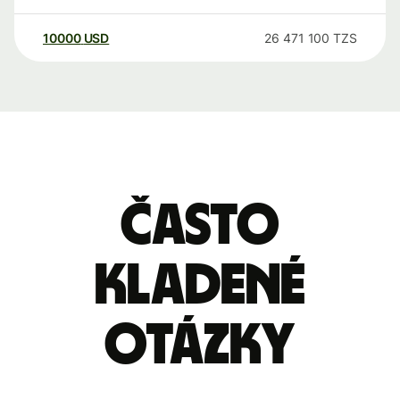
10000
USD
26 471 100
TZS
Často
kladené
otázky