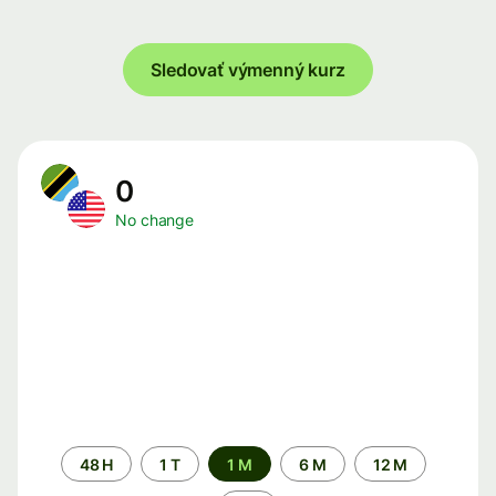
Sledovať výmenný kurz
0
No change
Time
48 H
1 T
1 M
6 M
12 M
period