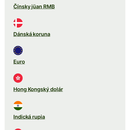
Čínsky jüan RMB
Dánská koruna
Euro
Hong Kongský dolár
Indická rupia