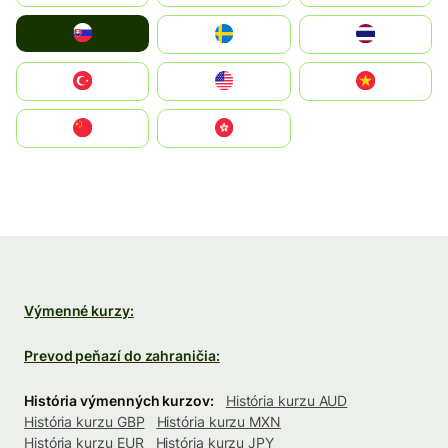
Slovensko
Ruoŧŧa
ไทย
Türkiye
United States
Vietnam
中国
中國香港特別行政區
Výmenné kurzy:
Prevod peňazí do zahraničia:
História výmenných kurzov:
História kurzu AUD
História kurzu GBP
História kurzu MXN
História kurzu EUR
História kurzu JPY