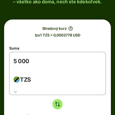
– všetko ako doma, nech ste kdekoľvek.
Stredový kurz
tzs1 TZS = 0,0003778 USD
Suma
TZS