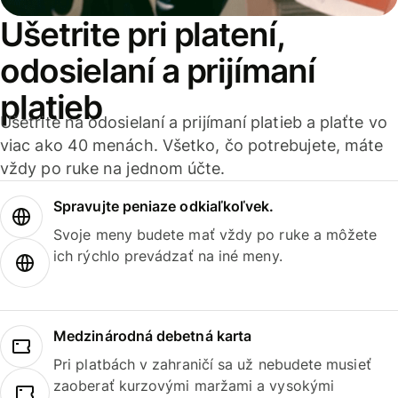
Ušetrite pri platení,
odosielaní a prijímaní
platieb
Ušetrite na odosielaní a prijímaní platieb a plaťte vo
viac ako 40 menách. Všetko, čo potrebujete, máte
vždy po ruke na jednom účte.
Spravujte peniaze odkiaľkoľvek.
Svoje meny budete mať vždy po ruke a môžete
ich rýchlo prevádzať na iné meny.
Medzinárodná debetná karta
Pri platbách v zahraničí sa už nebudete musieť
zaoberať kurzovými maržami a vysokými