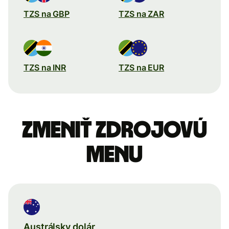
TZS na GBP
TZS na ZAR
TZS na INR
TZS na EUR
Zmeniť zdrojovú
menu
Austrálsky dolár