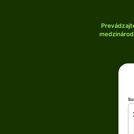
Prevádzajt
medzinárodn
Su