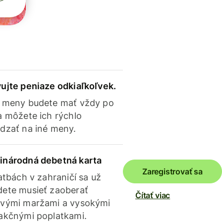
ujte peniaze odkiaľkoľvek.
 meny budete mať vždy po
a môžete ich rýchlo
dzať na iné meny.
inárodná debetná karta
Zaregistrovať sa
latbách v zahraničí sa už
ete musieť zaoberať
Čítať viac
vými maržami a vysokými
akčnými poplatkami.