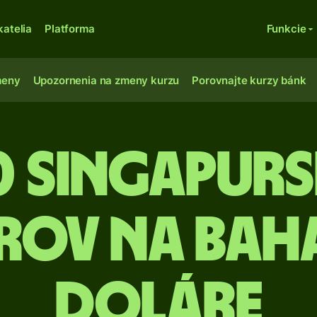
katelia
Platforma
Funkcie
meny
Upozornenia na zmeny kurzu
Porovnajte kurzy bánk
0 Singapur
rov na bah
doláre