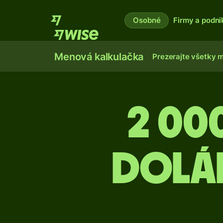
Osobné
Firmy a podni
Menová kalkulačka
Prezerajte všetky 
2 00
dolá