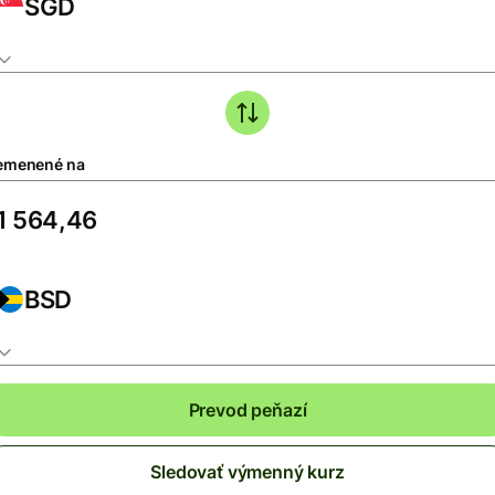
SGD
emenené na
BSD
Prevod peňazí
Sledovať výmenný kurz