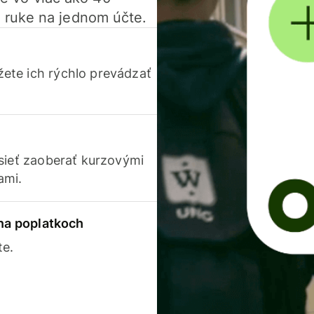
 ruke na jednom účte.
ete ich rýchlo prevádzať
usieť zaoberať kurzovými
ami.
 na poplatkoch
te.