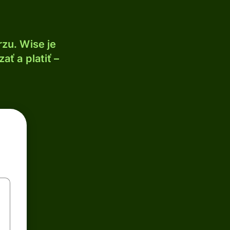
zu. Wise je
ť a platiť –