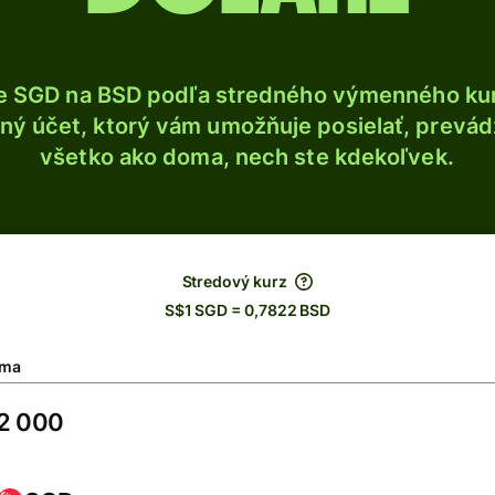
e SGD na BSD podľa stredného výmenného kur
ý účet, ktorý vám umožňuje posielať, prevádza
všetko ako doma, nech ste kdekoľvek.
Stredový kurz
S$1 SGD = 0,7822 BSD
ma