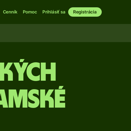
Cenník
Pomoc
Prihlásiť sa
Registrácia
ských
amské