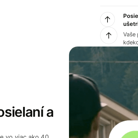
Posie
ušetr
Vaše
kdeko
osielaní a
ťte vo viac ako 40