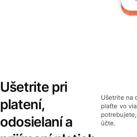
Ušetrite pri
Ušetrite na o
platení,
plaťte vo v
potrebujete
odosielaní a
účte.