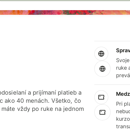
Sprav
Svoje
ruke 
prevá
dosielaní a prijímaní platieb a
Medz
iac ako 40 menách. Všetko, čo
Pri p
, máte vždy po ruke na jednom
nebud
kurzo
trans