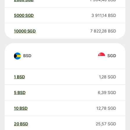
5000
SGD
3 911,14
BSD
10000
SGD
7 822,28
BSD
BSD
SGD
1
BSD
1,28
SGD
5
BSD
6,39
SGD
10
BSD
12,78
SGD
20
BSD
25,57
SGD