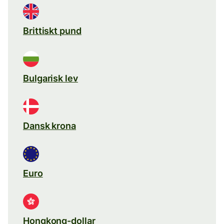
Brittiskt pund
Bulgarisk lev
Dansk krona
Euro
Hongkong-dollar