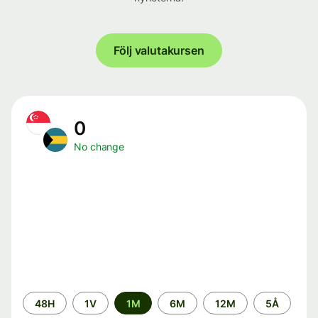
Följ valutakursen
0
No change
Time
48H
1V
1M
6M
12M
5Å
period