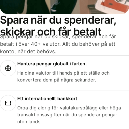
Spara när du spenderar,
skickar och får betalt
Spara pengar när du skickar, spenderar och får
betalt i över 40+ valutor. Allt du behöver på ett
konto, när det behövs.
Hantera pengar globalt i farten.
Ha dina valutor till hands på ett ställe och
konvertera dem på några sekunder.
Ett internationellt bankkort
Oroa dig aldrig för valutakurspålägg eller höga
transaktionsavgifter när du spenderar pengar
utomlands.