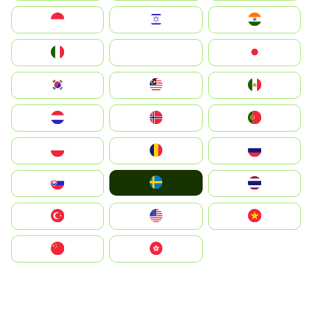
Indonesia
Israel
India
Italia
JA
Japan
South Korea
Malay
Mexico
Nederland
Norge
Portugal
Polska
România
Россия
Ruoŧŧa
Slovensko
ไทย
Türkiye
United States
Vietnam
中国
中國香港特別行政區