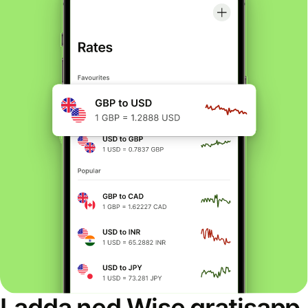
Ladda ned Wise gratisapp