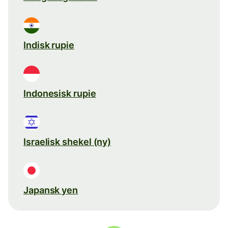
Indisk rupie
Indonesisk rupie
Israelisk shekel (ny)
Japansk yen