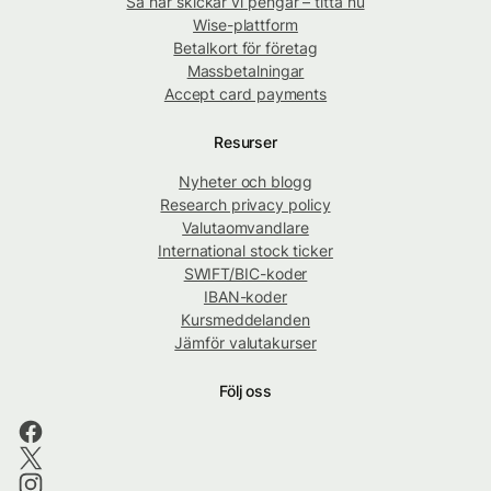
Så här skickar vi pengar – titta nu
Wise-plattform
Betalkort för företag
Massbetalningar
Accept card payments
Resurser
Nyheter och blogg
Research privacy policy
Valutaomvandlare
International stock ticker
SWIFT/BIC-koder
IBAN-koder
Kursmeddelanden
Jämför valutakurser
Följ oss