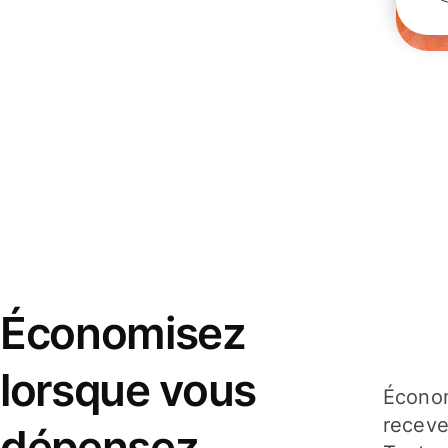
Économisez
lorsque vous
Économ
receve
dépensez,