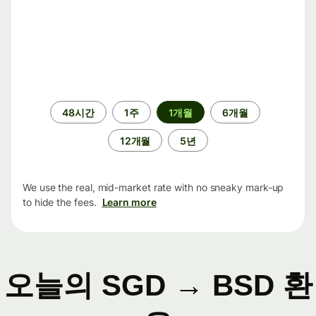
기
48시간
1주
1개월
6개월
간
12개월
5년
We use the real, mid-market rate with no sneaky mark-up
to hide the fees.
Learn more
오늘의 SGD → BSD 환