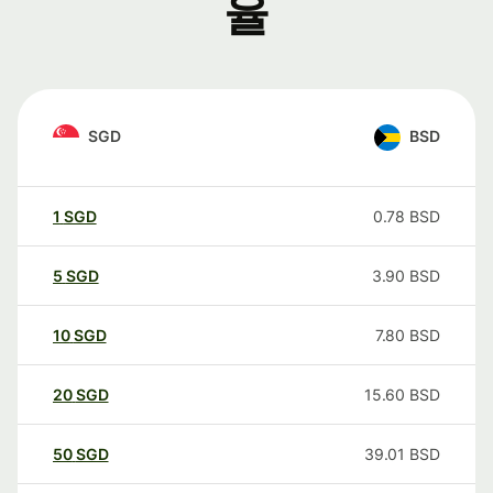
율
SGD
BSD
1
SGD
0.78
BSD
5
SGD
3.90
BSD
10
SGD
7.80
BSD
20
SGD
15.60
BSD
50
SGD
39.01
BSD