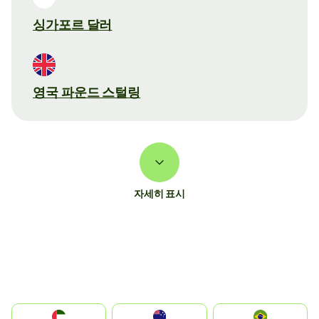
싱가포르 달러
영국 파운드 스털링
자세히 표시
الإمارات العربية المتحدة
Australia
Brazil