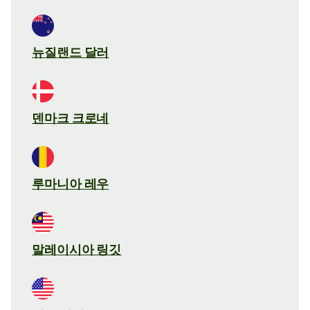
뉴질랜드 달러
덴마크 크로네
루마니아 레우
말레이시아 링깃