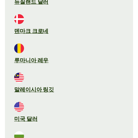
뉴질랜드 달러
덴마크 크로네
루마니아 레우
말레이시아 링깃
미국 달러