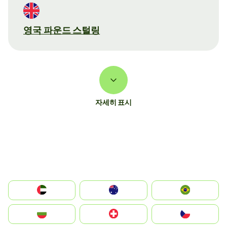
영국 파운드 스털링
자세히 표시
الإمارات العربية المتحدة
Australia
Brazil
България
Switzerland
Czechia