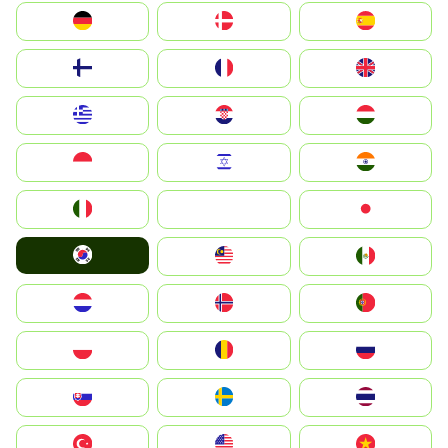
Deutschland
Denmark
España
Suomi
France
United Kingdom
Greece
Hrvatska
Magyarország
Indonesia
Israel
India
Italia
JA
Japan
South Korea
Malay
Mexico
Nederland
Norge
Portugal
Polska
România
Россия
Slovensko
Ruoŧŧa
ไทย
Türkiye
United States
Vietnam