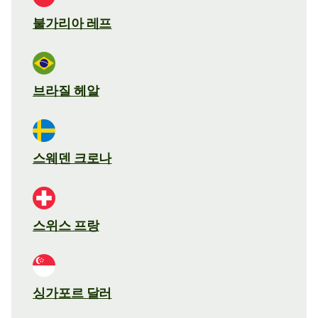
불가리아 레프
브라질 헤알
스웨덴 크로나
스위스 프랑
싱가포르 달러