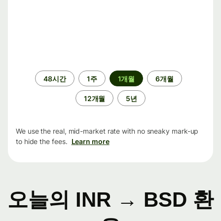
기
48시간
1주
1개월
6개월
간
12개월
5년
We use the real, mid-market rate with no sneaky mark-up
to hide the fees.
Learn more
오늘의 INR → BSD 환