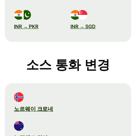
INR → PKR
INR → SGD
소스 통화 변경
노르웨이 크로네