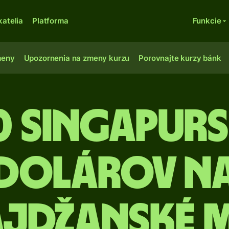
katelia
Platforma
Funkcie
meny
Upozornenia na zmeny kurzu
Porovnajte kurzy bánk
0 Singapur
dolárov n
ajdžanské 