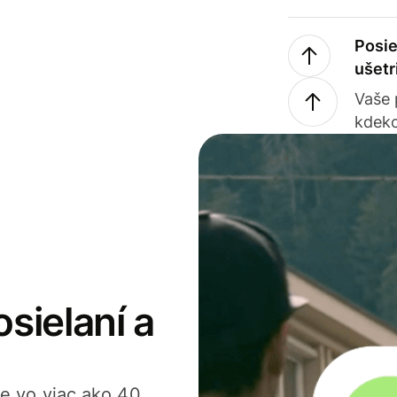
Posie
ušetr
Vaše
kdeko
osielaní a
ťte vo viac ako 40