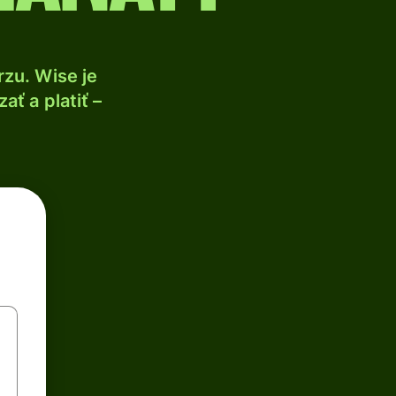
zu. Wise je
ť a platiť –