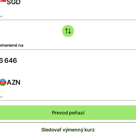
SGD
emenené na
AZN
Prevod peňazí
Sledovať výmenný kurz