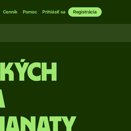
Cenník
Pomoc
Prihlásiť sa
Registrácia
ských
a
manaty