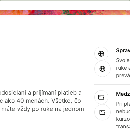
Sprav
Svoje
ruke 
prevá
dosielaní a prijímaní platieb a
Medz
iac ako 40 menách. Všetko, čo
Pri p
, máte vždy po ruke na jednom
nebud
kurzo
trans