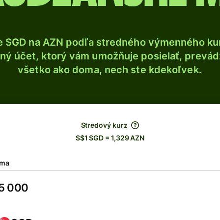
e SGD na AZN podľa stredného výmenného kur
ý účet, ktorý vám umožňuje posielať, prevádza
všetko ako doma, nech ste kdekoľvek.
Stredový kurz
S$1 SGD = 1,329 AZN
ma