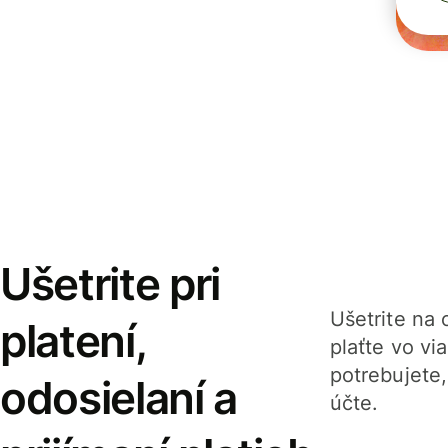
Ušetrite pri
Ušetrite na o
platení,
plaťte vo v
potrebujete
odosielaní a
účte.