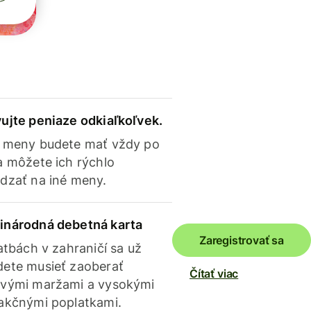
ujte peniaze odkiaľkoľvek.
 meny budete mať vždy po
a môžete ich rýchlo
dzať na iné meny.
inárodná debetná karta
Zaregistrovať sa
latbách v zahraničí sa už
ete musieť zaoberať
Čítať viac
vými maržami a vysokými
akčnými poplatkami.