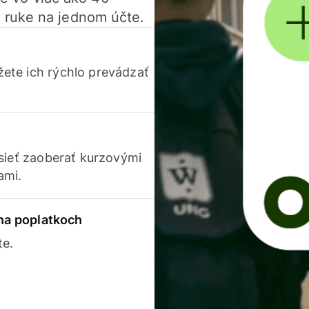
 ruke na jednom účte.
ete ich rýchlo prevádzať
usieť zaoberať kurzovými
ami.
 na poplatkoch
te.