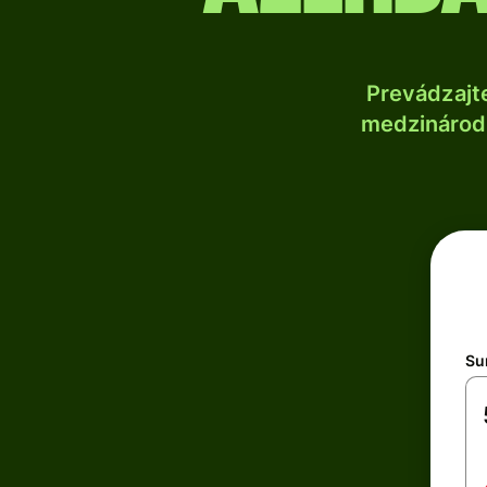
Prevádzajt
medzinárodn
Su