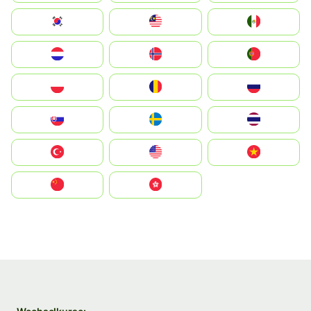
South Korea
Malay
Mexico
Nederland
Norge
Portugal
Polska
România
Россия
Slovensko
Ruoŧŧa
ไทย
Türkiye
United States
Vietnam
中国
中國香港特別行政區