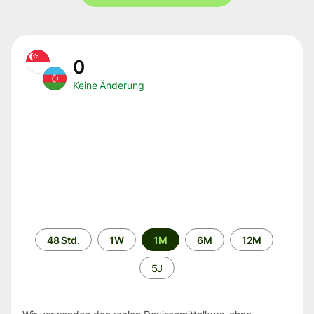
0
Keine Änderung
Zeitraum
48 Std.
1W
1M
6M
12M
5J