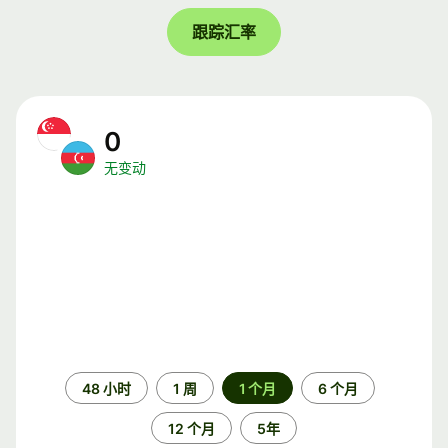
跟踪汇率
0
无变动
时
48 小时
1 周
1 个月
6 个月
间
段
12 个月
5年