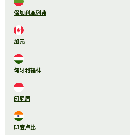
保加利亚列弗
加元
匈牙利福林
印尼盾
印度卢比