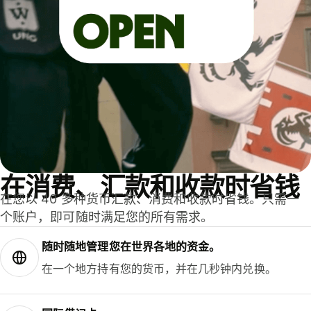
在消费、汇款和收款时省钱
在您以 40 多种货币汇款、消费和收款时省钱。只需一
个账户，即可随时满足您的所有需求。
随时随地管理您在世界各地的资金。
在一个地方持有您的货币，并在几秒钟内兑换。