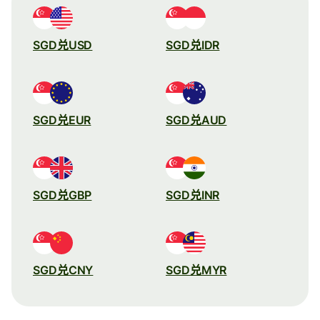
SGD兑USD
SGD兑IDR
SGD兑EUR
SGD兑AUD
SGD兑GBP
SGD兑INR
SGD兑CNY
SGD兑MYR