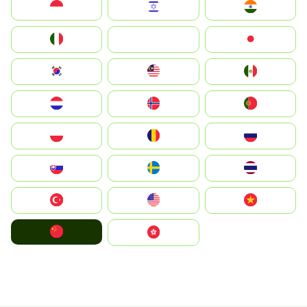
Indonesia
Israel
India
Italia
JA
Japan
South Korea
Malay
Mexico
Nederland
Norge
Portugal
Polska
România
Россия
Slovensko
Ruoŧŧa
ไทย
Türkiye
United States
Vietnam
中国
中國香港特別行政區