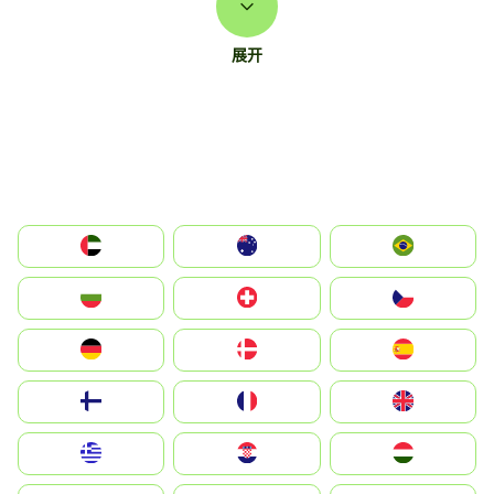
展开
الإمارات العربية المتحدة
Australia
Brazil
България
Switzerland
Czechia
Deutschland
Denmark
España
Suomi
France
United Kingdom
Greece
Hrvatska
Magyarország