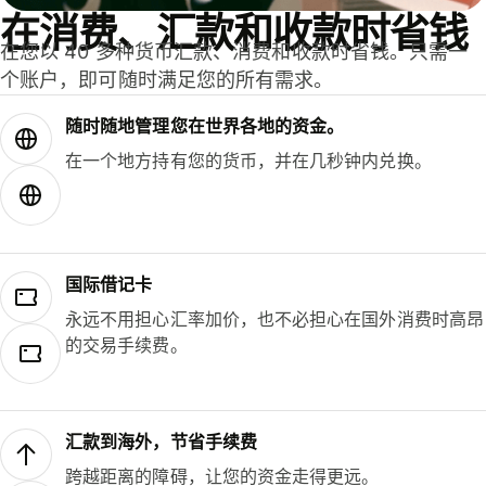
在消费、汇款和收款时省钱
在您以 40 多种货币汇款、消费和收款时省钱。只需一
个账户，即可随时满足您的所有需求。
随时随地管理您在世界各地的资金。
在一个地方持有您的货币，并在几秒钟内兑换。
国际借记卡
永远不用担心汇率加价，也不必担心在国外消费时高昂
的交易手续费。
汇款到海外，节省手续费
跨越距离的障碍，让您的资金走得更远。