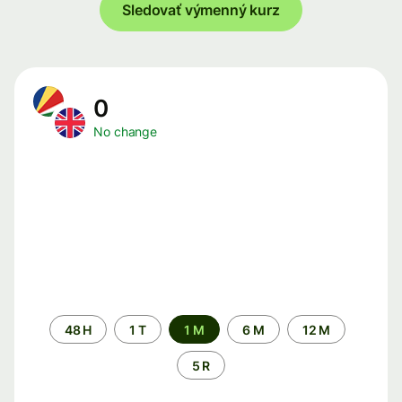
Sledovať výmenný kurz
0
No change
Time
48 H
1 T
1 M
6 M
12 M
period
5 R