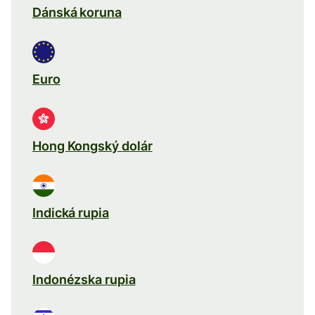
Dánská koruna
Euro
Hong Kongský dolár
Indická rupia
Indonézska rupia