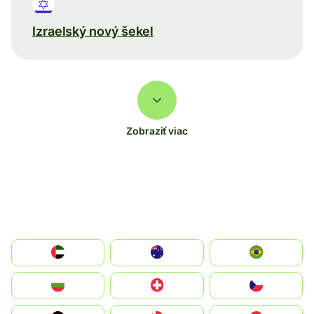
Izraelský nový šekel
Zobraziť viac
الإمارات العربية المتحدة
Australia
Brazil
България
Switzerland
Czechia