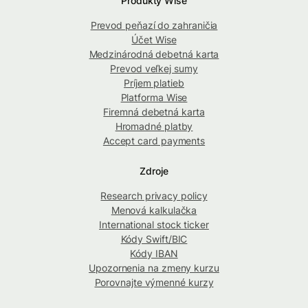
Produkty Wise
Prevod peňazí do zahraničia
Účet Wise
Medzinárodná debetná karta
Prevod veľkej sumy
Príjem platieb
Platforma Wise
Firemná debetná karta
Hromadné platby
Accept card payments
Zdroje
Research privacy policy
Menová kalkulačka
International stock ticker
Kódy Swift/BIC
Kódy IBAN
Upozornenia na zmeny kurzu
Porovnajte výmenné kurzy