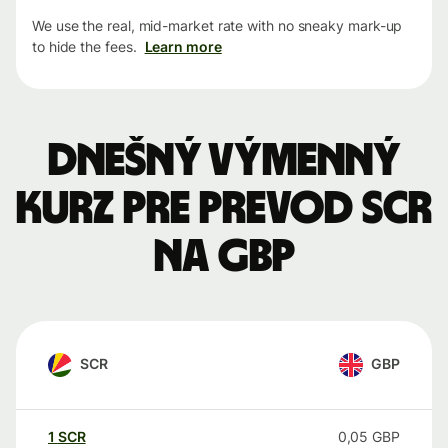
We use the real, mid-market rate with no sneaky mark-up
to hide the fees.
Learn more
Dnešný výmenný
kurz pre prevod SCR
na GBP
SCR
GBP
1
SCR
0,05
GBP