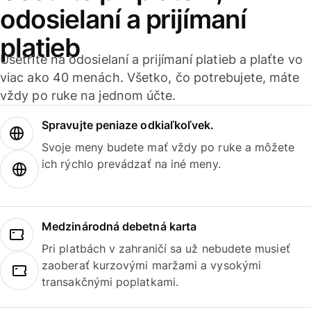
odosielaní a prijímaní
platieb
Ušetrite na odosielaní a prijímaní platieb a plaťte vo
viac ako 40 menách. Všetko, čo potrebujete, máte
vždy po ruke na jednom účte.
Spravujte peniaze odkiaľkoľvek.
Svoje meny budete mať vždy po ruke a môžete
ich rýchlo prevádzať na iné meny.
Medzinárodná debetná karta
Pri platbách v zahraničí sa už nebudete musieť
zaoberať kurzovými maržami a vysokými
transakčnými poplatkami.