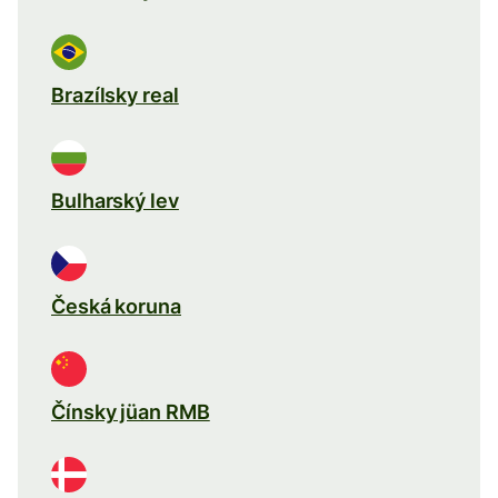
Brazílsky real
Bulharský lev
Česká koruna
Čínsky jüan RMB