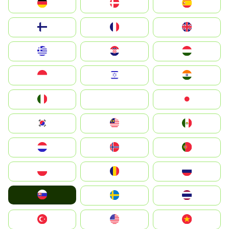
Deutschland
Denmark
España
Suomi
France
United Kingdom
Greece
Hrvatska
Magyarország
Indonesia
Israel
India
Italia
JA
Japan
South Korea
Malay
Mexico
Nederland
Norge
Portugal
Polska
România
Россия
Slovensko
Ruoŧŧa
ไทย
Türkiye
United States
Vietnam