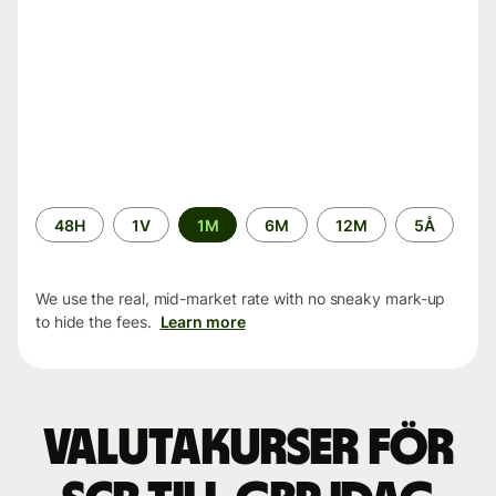
Time
48H
1V
1M
6M
12M
5Å
period
We use the real, mid-market rate with no sneaky mark-up
to hide the fees.
Learn more
Valutakurser för