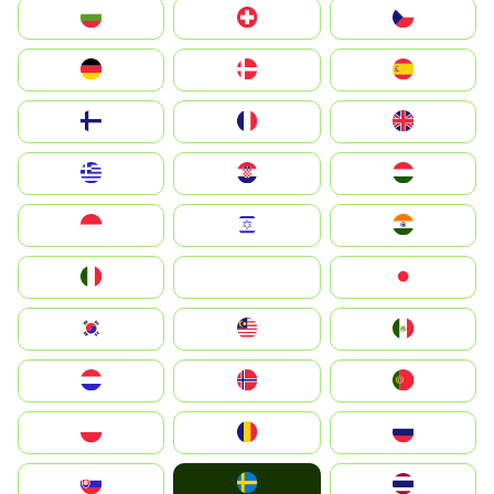
България
Switzerland
Czechia
Deutschland
Denmark
España
Suomi
France
United Kingdom
Greece
Hrvatska
Magyarország
Indonesia
Israel
India
Italia
JA
Japan
South Korea
Malay
Mexico
Nederland
Norge
Portugal
Polska
România
Россия
Ruoŧŧa
Slovensko
ไทย