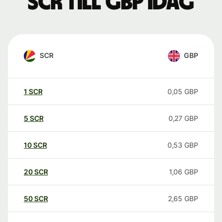
SCR till GBP idag
SCR
GBP
1
SCR
0,05
GBP
5
SCR
0,27
GBP
10
SCR
0,53
GBP
20
SCR
1,06
GBP
50
SCR
2,65
GBP