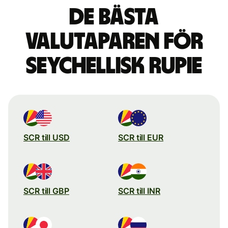
De bästa
valutaparen för
seychellisk rupie
SCR till USD
SCR till EUR
SCR till GBP
SCR till INR