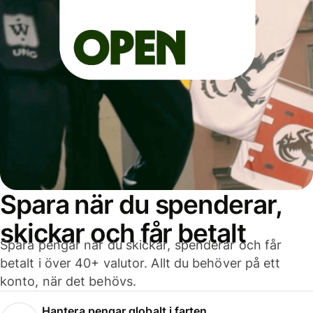
Spara när du spenderar,
skickar och får betalt
Spara pengar när du skickar, spenderar och får
betalt i över 40+ valutor. Allt du behöver på ett
konto, när det behövs.
Hantera pengar globalt i farten.