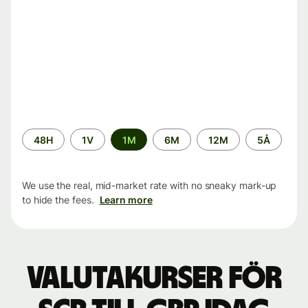
Time
48H
1V
1M
6M
12M
5Å
period
We use the real, mid-market rate with no sneaky mark-up
to hide the fees.
Learn more
Valutakurser för