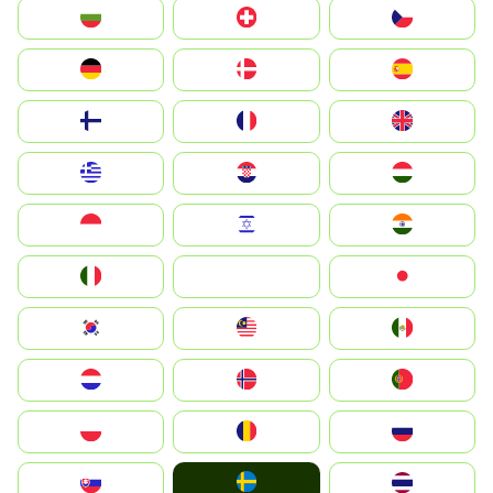
България
Switzerland
Czechia
Deutschland
Denmark
España
Suomi
France
United Kingdom
Greece
Hrvatska
Magyarország
Indonesia
Israel
India
Italia
JA
Japan
South Korea
Malay
Mexico
Nederland
Norge
Portugal
Polska
România
Россия
Ruoŧŧa
Slovensko
ไทย