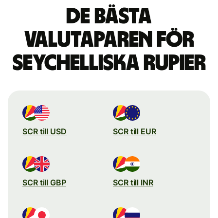
De bästa
valutaparen för
seychelliska rupier
SCR till USD
SCR till EUR
SCR till GBP
SCR till INR