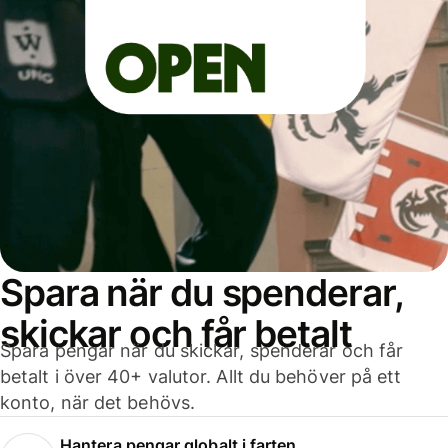
Spara när du spenderar,
skickar och får betalt
Spara pengar när du skickar, spenderar och får
betalt i över 40+ valutor. Allt du behöver på ett
konto, när det behövs.
Hantera pengar globalt i farten.