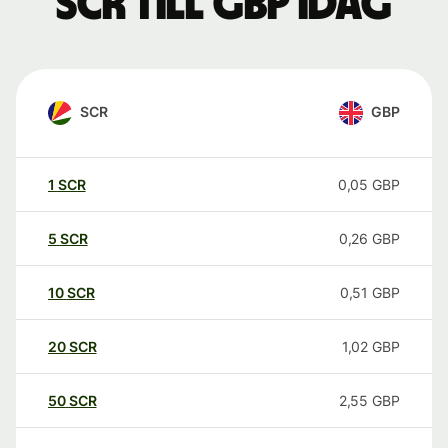
SCR till GBP idag
SCR
GBP
1
SCR
0,05
GBP
5
SCR
0,26
GBP
10
SCR
0,51
GBP
20
SCR
1,02
GBP
50
SCR
2,55
GBP