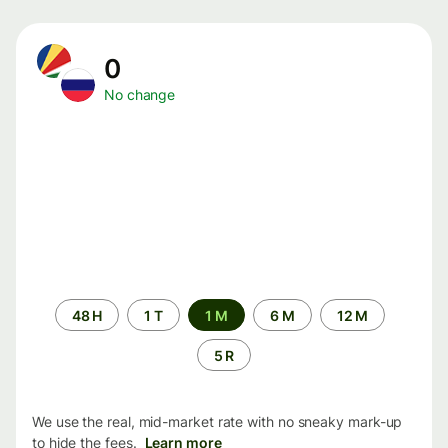
0
No change
Time
48 H
1 T
1 M
6 M
12 M
period
5 R
We use the real, mid-market rate with no sneaky mark-up
to hide the fees.
Learn more