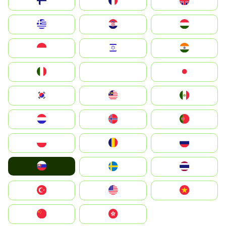
Suomi
France
United Kingdom
Greece
Hrvatska
Magyarország
Indonesia
Israel
India
Italia
JA
Japan
South Korea
Malay
Mexico
Nederland
Norge
Portugal
Polska
România
Россия
Slovensko
Ruoŧŧa
ไทย
Türkiye
United States
Vietnam
中国
中國香港特別行政區