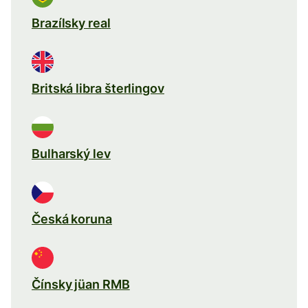
Brazílsky real
Britská libra šterlingov
Bulharský lev
Česká koruna
Čínsky jüan RMB