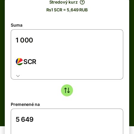
Stredový kurz
₨1 SCR = 5,649 RUB
Suma
SCR
Premenené na