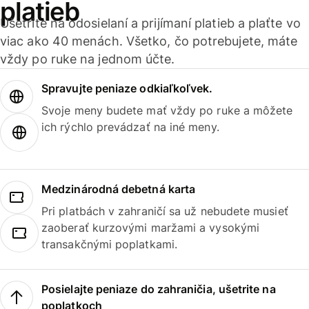
platieb
Ušetrite na odosielaní a prijímaní platieb a plaťte vo
viac ako 40 menách. Všetko, čo potrebujete, máte
vždy po ruke na jednom účte.
Spravujte peniaze odkiaľkoľvek.
Svoje meny budete mať vždy po ruke a môžete
ich rýchlo prevádzať na iné meny.
Medzinárodná debetná karta
Pri platbách v zahraničí sa už nebudete musieť
zaoberať kurzovými maržami a vysokými
transakčnými poplatkami.
Posielajte peniaze do zahraničia, ušetrite na
poplatkoch