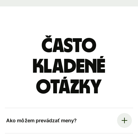
Často
kladené
otázky
Ako môžem prevádzať meny?